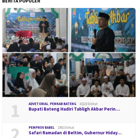
BERITA POPULER
1
ADVETORIAL
,
PEMKAB BATENG
10223 Dilihat
Bupati Bateng Hadiri Tabligh Akbar Perin…
2
PEMPROV BABEL
2392 Dilihat
Safari Ramadan di Beltim, Gubernur Hiday…