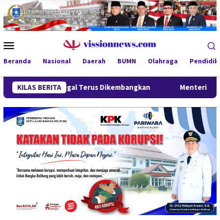
Loncat
ke
konten
Menu
Mobile
Beranda
Nasional
Daerah
BUMN
Olahraga
Pendidik
ah Ilegal Terus Dikembangkan
KILAS BERITA
Menteri Wihaji Kunjungi Ba