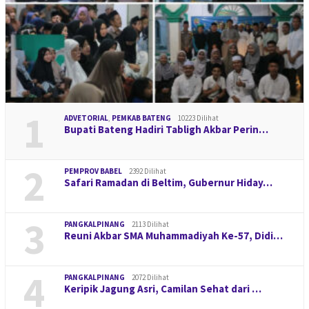
1
ADVETORIAL
,
PEMKAB BATENG
10223 Dilihat
Bupati Bateng Hadiri Tabligh Akbar Perin…
2
PEMPROV BABEL
2392 Dilihat
Safari Ramadan di Beltim, Gubernur Hiday…
3
PANGKALPINANG
2113 Dilihat
Reuni Akbar SMA Muhammadiyah Ke-57, Didi…
4
PANGKALPINANG
2072 Dilihat
Keripik Jagung Asri, Camilan Sehat dari …