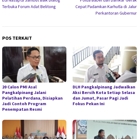
Edi Nasapta Sambut Baik Dialog
Polda Babel dan Damkar Gerak
pos
Terbuka Forum Adat Belitong
Cepat Padamkan Karhutla di Jalur
Perkantoran Gubernur
POS TERKAIT
20 Calon PMI Asal
DLH Pangkalpinang Jadwalkan
Pangkalpinang Jalani
Aksi Bersih Kota Setiap Selasa
Pelatihan Perdana, Disiapkan
dan Jumat, Pasar Pagi Jadi
Jadi Contoh Program
Fokus Pekan Ini
Penempatan Resmi