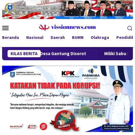
Loncat
ke
konten
Menu
Mobile
Beranda
Nasional
Daerah
BUMN
Olahraga
Pendidik
indung Desa Gantung Disorot
KILAS BERITA
Miliki Sabu 50 Gram, IRT di