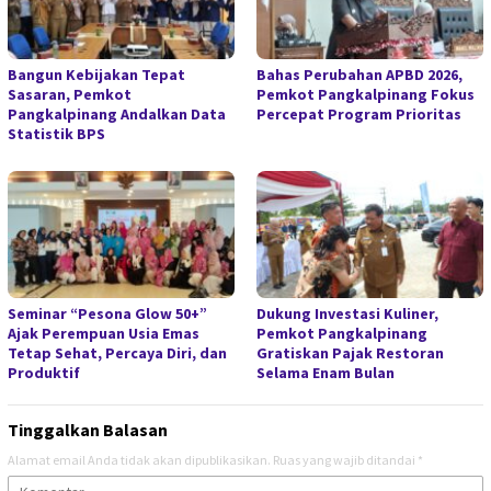
Bangun Kebijakan Tepat
Bahas Perubahan APBD 2026,
Sasaran, Pemkot
Pemkot Pangkalpinang Fokus
Pangkalpinang Andalkan Data
Percepat Program Prioritas
Statistik BPS
Seminar “Pesona Glow 50+”
Dukung Investasi Kuliner,
Ajak Perempuan Usia Emas
Pemkot Pangkalpinang
Tetap Sehat, Percaya Diri, dan
Gratiskan Pajak Restoran
Produktif
Selama Enam Bulan
Tinggalkan Balasan
Alamat email Anda tidak akan dipublikasikan.
Ruas yang wajib ditandai
*