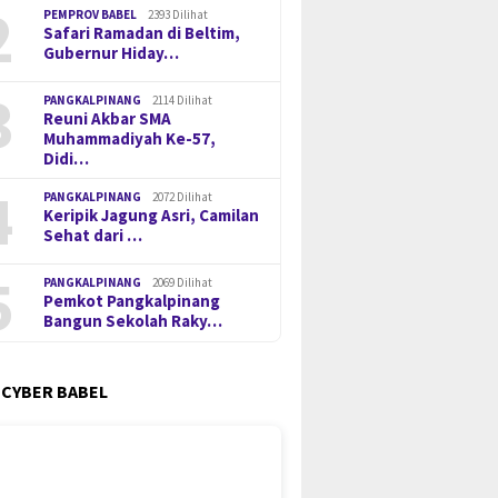
2
PEMPROV BABEL
2393 Dilihat
Safari Ramadan di Beltim,
Gubernur Hiday…
3
PANGKALPINANG
2114 Dilihat
Reuni Akbar SMA
Muhammadiyah Ke-57,
Didi…
4
PANGKALPINANG
2072 Dilihat
Keripik Jagung Asri, Camilan
Sehat dari …
5
PANGKALPINANG
2069 Dilihat
Pemkot Pangkalpinang
Bangun Sekolah Raky…
 CYBER BABEL