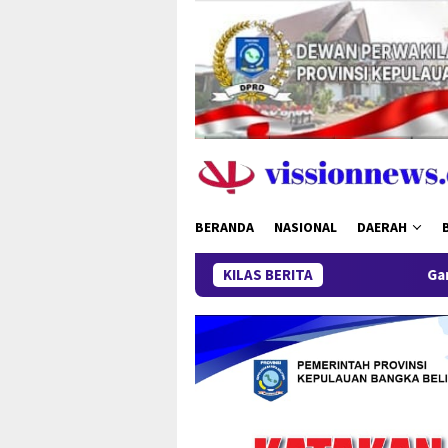
Loncat
ke
konten
BERANDA
NASIONAL
DAERAH
KILAS BERITA
Ganas di Sempan Cup 20