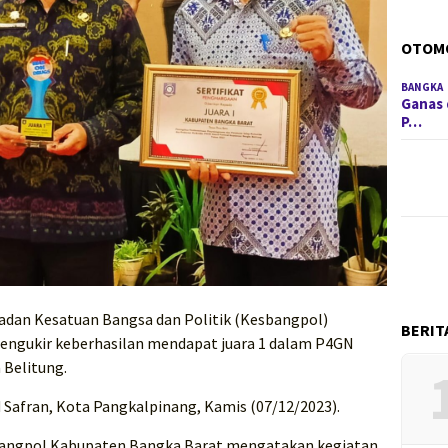
OTOM
BANGKA
Ganas 
P…
adan Kesatuan Bangsa dan Politik (Kesbangpol)
BERIT
engukir keberhasilan mendapat juara 1 dalam P4GN
 Belitung.
d Safran, Kota Pangkalpinang, Kamis (07/12/2023).
sbangpol Kabupaten Bangka Barat mengatakan kegiatan