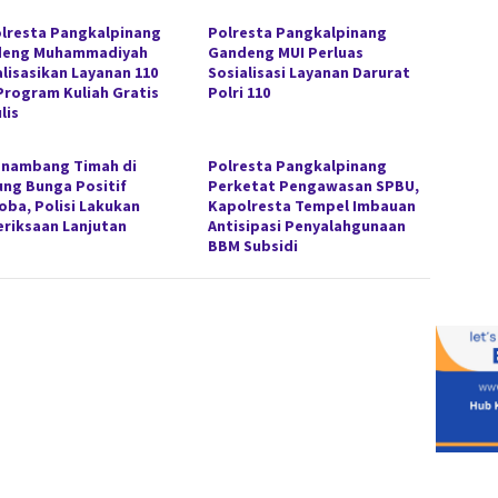
lresta Pangkalpinang
Polresta Pangkalpinang
deng Muhammadiyah
Gandeng MUI Perluas
alisasikan Layanan 110
Sosialisasi Layanan Darurat
Program Kuliah Gratis
Polri 110
lis
enambang Timah di
Polresta Pangkalpinang
ung Bunga Positif
Perketat Pengawasan SPBU,
oba, Polisi Lakukan
Kapolresta Tempel Imbauan
riksaan Lanjutan
Antisipasi Penyalahgunaan
BBM Subsidi