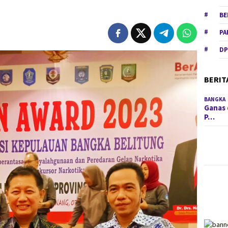
BE
PA
DP
BERIT
BANGKA
Ganas 
P…