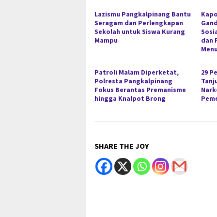
Lazismu Pangkalpinang Bantu
Kapo
Seragam dan Perlengkapan
Gan
Sekolah untuk Siswa Kurang
Sosi
Mampu
dan 
Menu
Patroli Malam Diperketat,
29 P
Polresta Pangkalpinang
Tanj
Fokus Berantas Premanisme
Nark
hingga Knalpot Brong
Peme
SHARE THE JOY