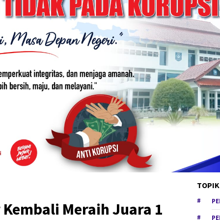
TOPIK
PE
 Kembali Meraih Juara 1
PE