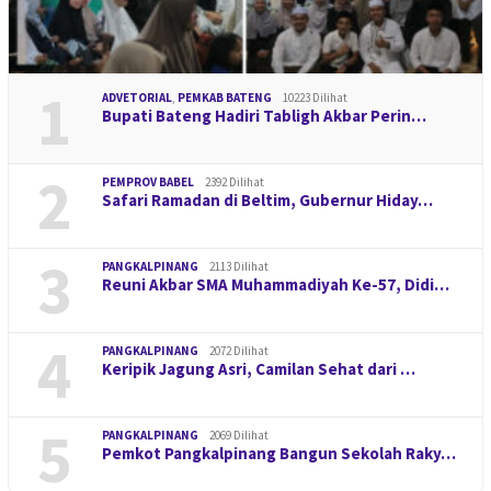
1
ADVETORIAL
,
PEMKAB BATENG
10223 Dilihat
Bupati Bateng Hadiri Tabligh Akbar Perin…
2
PEMPROV BABEL
2392 Dilihat
Safari Ramadan di Beltim, Gubernur Hiday…
3
PANGKALPINANG
2113 Dilihat
Reuni Akbar SMA Muhammadiyah Ke-57, Didi…
4
PANGKALPINANG
2072 Dilihat
Keripik Jagung Asri, Camilan Sehat dari …
5
PANGKALPINANG
2069 Dilihat
Pemkot Pangkalpinang Bangun Sekolah Raky…