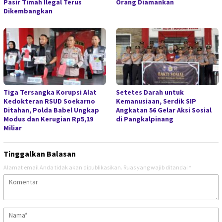
Pasir Timah Ilegal Terus
Orang Diamankan
Dikembangkan
Tiga Tersangka Korupsi Alat
Setetes Darah untuk
Kedokteran RSUD Soekarno
Kemanusiaan, Serdik SIP
Ditahan, Polda Babel Ungkap
Angkatan 56 Gelar Aksi Sosial
Modus dan Kerugian Rp5,19
di Pangkalpinang
Miliar
Tinggalkan Balasan
Alamat email Anda tidak akan dipublikasikan.
Ruas yang wajib ditandai
*