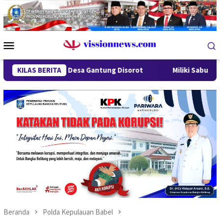
Loncat
ke
konten
Menu
Mobile
ndung Desa Gantung Disorot
KILAS BERITA
Miliki Sabu 50 Gram, IRT di 
Beranda
Polda Kepulauan Babel