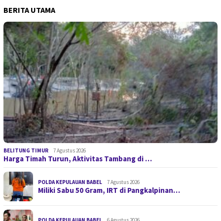
BERITA UTAMA
BELITUNG TIMUR
7 Agustus 2026
Harga Timah Turun, Aktivitas Tambang di …
POLDA KEPULAUAN BABEL
7 Agustus 2026
Miliki Sabu 50 Gram, IRT di Pangkalpinan…
POLDA KEPULAUAN BABEL
6 Agustus 2026