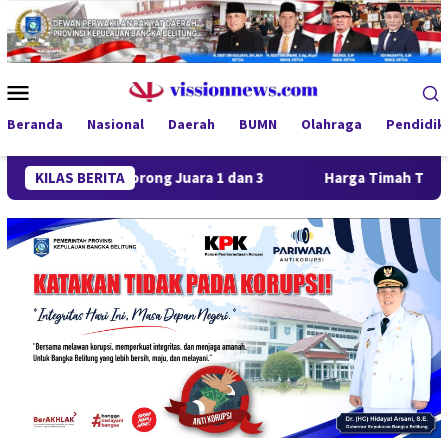
Loncat
ke
konten
Menu
Mobile
Beranda
Nasional
Daerah
BUMN
Olahraga
Pendidik
FC Borong Juara 1 dan 3
KILAS BERITA
Harga Timah Turun, Aktivitas T