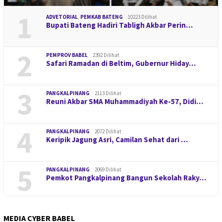
1
ADVETORIAL
,
PEMKAB BATENG
10223 Dilihat
Bupati Bateng Hadiri Tabligh Akbar Perin…
2
PEMPROV BABEL
2392 Dilihat
Safari Ramadan di Beltim, Gubernur Hiday…
3
PANGKALPINANG
2113 Dilihat
Reuni Akbar SMA Muhammadiyah Ke-57, Didi…
4
PANGKALPINANG
2072 Dilihat
Keripik Jagung Asri, Camilan Sehat dari …
5
PANGKALPINANG
2069 Dilihat
Pemkot Pangkalpinang Bangun Sekolah Raky…
MEDIA CYBER BABEL