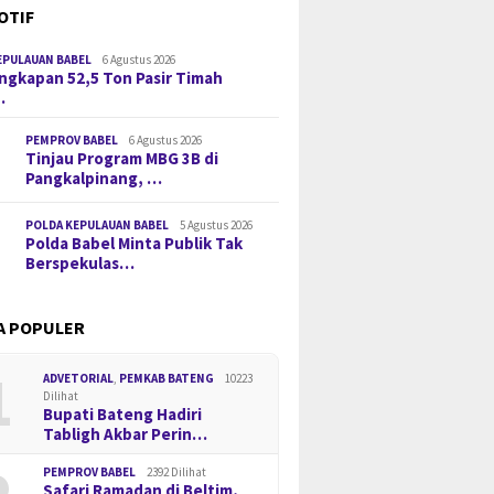
OTIF
EPULAUAN BABEL
6 Agustus 2026
gkapan 52,5 Ton Pasir Timah
…
PEMPROV BABEL
6 Agustus 2026
Tinjau Program MBG 3B di
Pangkalpinang, …
POLDA KEPULAUAN BABEL
5 Agustus 2026
Polda Babel Minta Publik Tak
Berspekulas…
A POPULER
1
ADVETORIAL
,
PEMKAB BATENG
10223
Dilihat
Bupati Bateng Hadiri
Tabligh Akbar Perin…
PEMPROV BABEL
2392 Dilihat
Safari Ramadan di Beltim,