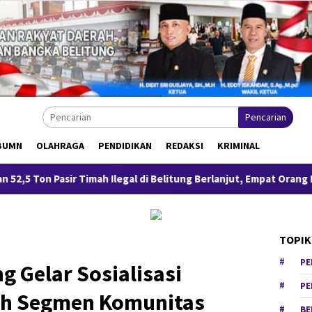
Pencarian
BUMN
OLAHRAGA
PENDIDIKAN
REDAKSI
KRIMINAL
ah Ilegal di Belitung Berlanjut, Empat Orang Resmi Tersangka
TOPIK
PE
 Gelar Sosialisasi
PE
ih Segmen Komunitas
BE