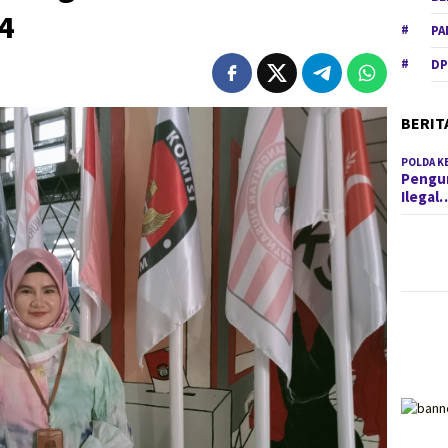
4
PA
DP
BERIT
POLDA K
Pengun
Ilegal