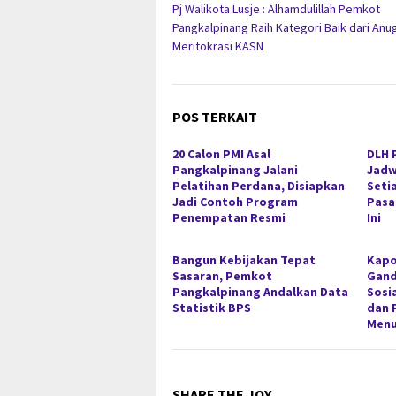
Pj Walikota Lusje : Alhamdulillah Pemkot
pos
Pangkalpinang Raih Kategori Baik dari Anu
Meritokrasi KASN
POS TERKAIT
20 Calon PMI Asal
DLH 
Pangkalpinang Jalani
Jadw
Pelatihan Perdana, Disiapkan
Seti
Jadi Contoh Program
Pasa
Penempatan Resmi
Ini
Bangun Kebijakan Tepat
Kapo
Sasaran, Pemkot
Gan
Pangkalpinang Andalkan Data
Sosi
Statistik BPS
dan 
Menu
SHARE THE JOY