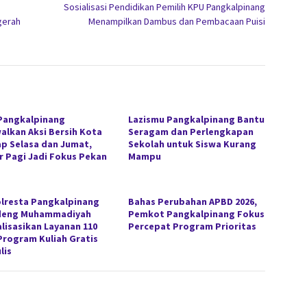
Sosialisasi Pendidikan Pemilih KPU Pangkalpinang
gerah
Menampilkan Dambus dan Pembacaan Puisi
Pangkalpinang
Lazismu Pangkalpinang Bantu
alkan Aksi Bersih Kota
Seragam dan Perlengkapan
ap Selasa dan Jumat,
Sekolah untuk Siswa Kurang
r Pagi Jadi Fokus Pekan
Mampu
lresta Pangkalpinang
Bahas Perubahan APBD 2026,
deng Muhammadiyah
Pemkot Pangkalpinang Fokus
alisasikan Layanan 110
Percepat Program Prioritas
Program Kuliah Gratis
lis