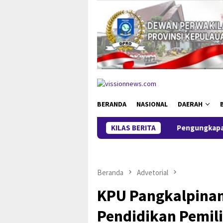
Loncat
ke
konten
BERANDA
NASIONAL
DAERAH
KILAS BERITA
Pengungkapan 52,5 Ton Pasir Tim
Beranda
Advetorial
KPU Pangkalpinang
Pendidikan Pemil