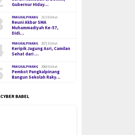
2
Gubernur Hiday…
3
PANGKALPINANG
2113 Dilihat
Reuni Akbar SMA
Muhammadiyah Ke-57,
Didi…
4
PANGKALPINANG
2071 Dilihat
Keripik Jagung Asri, Camilan
Sehat dari …
5
PANGKALPINANG
2069 Dilihat
Pemkot Pangkalpinang
Bangun Sekolah Raky…
 CYBER BABEL