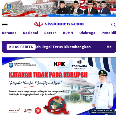
Loncat
ke
konten
Menu
Mobile
Beranda
Nasional
Daerah
BUMN
Olahraga
Pendidik
 Ton Pasir Timah Ilegal Terus Dikembangkan
KILAS BERITA
Menteri Wihaj