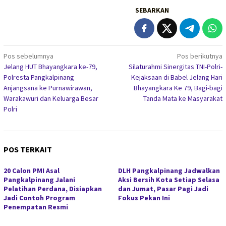
SEBARKAN
Navigasi
Pos sebelumnya
Pos berikutnya
Jelang HUT Bhayangkara ke-79,
Silaturahmi Sinergitas TNI-Polri-
pos
Polresta Pangkalpinang
Kejaksaan di Babel Jelang Hari
Anjangsana ke Purnawirawan,
Bhayangkara Ke 79, Bagi-bagi
Warakawuri dan Keluarga Besar
Tanda Mata ke Masyarakat
Polri
POS TERKAIT
20 Calon PMI Asal
DLH Pangkalpinang Jadwalkan
Pangkalpinang Jalani
Aksi Bersih Kota Setiap Selasa
Pelatihan Perdana, Disiapkan
dan Jumat, Pasar Pagi Jadi
Jadi Contoh Program
Fokus Pekan Ini
Penempatan Resmi