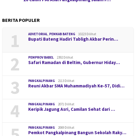
BERITA POPULER
1
ADVETORIAL
,
PEMKAB BATENG
10223 Dilihat
Bupati Bateng Hadiri Tabligh Akbar Perin…
2
PEMPROV BABEL
2392 Dilihat
Safari Ramadan di Beltim, Gubernur Hiday…
3
PANGKALPINANG
2113 Dilihat
Reuni Akbar SMA Muhammadiyah Ke-57, Didi…
4
PANGKALPINANG
2071 Dilihat
Keripik Jagung Asri, Camilan Sehat dari …
5
PANGKALPINANG
2069 Dilihat
Pemkot Pangkalpinang Bangun Sekolah Raky…