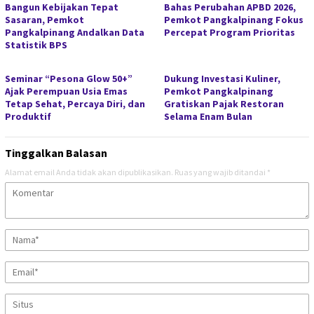
Bangun Kebijakan Tepat
Bahas Perubahan APBD 2026,
Sasaran, Pemkot
Pemkot Pangkalpinang Fokus
Pangkalpinang Andalkan Data
Percepat Program Prioritas
Statistik BPS
Seminar “Pesona Glow 50+”
Dukung Investasi Kuliner,
Ajak Perempuan Usia Emas
Pemkot Pangkalpinang
Tetap Sehat, Percaya Diri, dan
Gratiskan Pajak Restoran
Produktif
Selama Enam Bulan
Tinggalkan Balasan
Alamat email Anda tidak akan dipublikasikan.
Ruas yang wajib ditandai
*