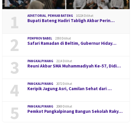
1
ADVETORIAL
,
PEMKAB BATENG
10224 Dilihat
Bupati Bateng Hadiri Tabligh Akbar Perin…
2
PEMPROV BABEL
2393 Dilihat
Safari Ramadan di Beltim, Gubernur Hiday…
3
PANGKALPINANG
2114 Dilihat
Reuni Akbar SMA Muhammadiyah Ke-57, Didi…
4
PANGKALPINANG
2072 Dilihat
Keripik Jagung Asri, Camilan Sehat dari …
5
PANGKALPINANG
2069 Dilihat
Pemkot Pangkalpinang Bangun Sekolah Raky…