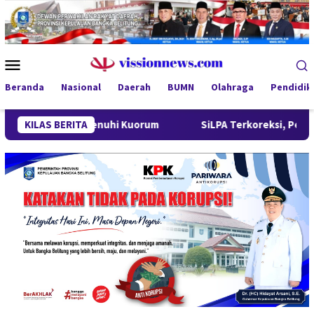
Loncat
ke
konten
Menu
Mobile
Beranda
Nasional
Daerah
BUMN
Olahraga
Pendidik
a Tak Penuhi Kuorum
KILAS BERITA
SiLPA Terkoreksi, Pemprov Babel Sel