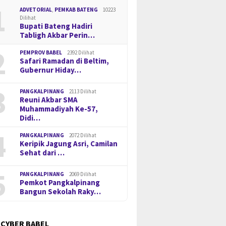
1
ADVETORIAL
,
PEMKAB BATENG
10223
Dilihat
Bupati Bateng Hadiri
Tabligh Akbar Perin…
2
PEMPROV BABEL
2392 Dilihat
Safari Ramadan di Beltim,
Gubernur Hiday…
3
PANGKALPINANG
2113 Dilihat
Reuni Akbar SMA
Muhammadiyah Ke-57,
Didi…
4
PANGKALPINANG
2072 Dilihat
Keripik Jagung Asri, Camilan
Sehat dari …
5
PANGKALPINANG
2069 Dilihat
Pemkot Pangkalpinang
Bangun Sekolah Raky…
 CYBER BABEL