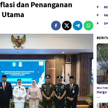
nflasi dan Penanganan
BE
s Utama
PA
DP
BERIT
BELITUN
Harga 
…