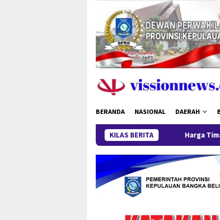
Loncat
ke
konten
BERANDA
NASIONAL
DAERAH
Harga Timah Turun, Aktivitas Ta
KILAS BERITA