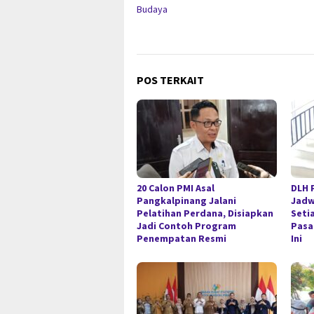
pos
Budaya
POS TERKAIT
20 Calon PMI Asal
DLH 
Pangkalpinang Jalani
Jadw
Pelatihan Perdana, Disiapkan
Seti
Jadi Contoh Program
Pasa
Penempatan Resmi
Ini