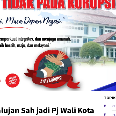
TOPIK
PE
ujan Sah jadi Pj Wali Kota
PE