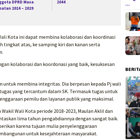
ggota DPRD Masa
2044
…
batan 2024 – 2029
Wali Kota ini dapat membina kolaborasi dan koordinasi
 tingkat atas, ke samping kiri dan kanan serta
n.
dengan kolaborasi dan koordonasi yang baik, kesuksesan
BERIT
an untuk membina integritas. Dia berpesan kepada Pj wali
tugas yang tercantum dalam SK. Termasuk tugas untuk
lenggaraan pemilu dan layanan publik yang maksimal.
 Wakil Wali Kota periode 2018-2023, Maulan Aklil dan
askan lima tahun pengabdiannya dengan sangat baik.
diberikan karena tujuan mulia penyelenggaraan
mbangunan untuk kesejahteraan masyarakat.