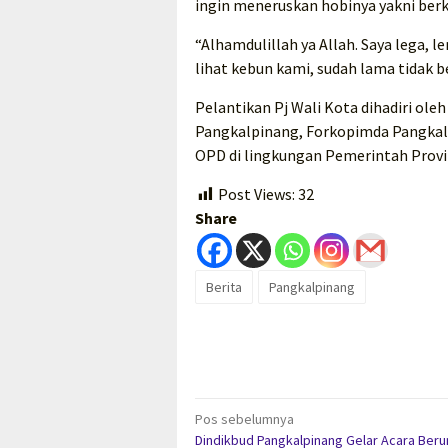
ingin meneruskan hobinya yakni ber
“Alhamdulillah ya Allah. Saya lega, l
lihat kebun kami, sudah lama tidak b
Pelantikan Pj Wali Kota dihadiri ole
Pangkalpinang, Forkopimda Pangkalp
OPD di lingkungan Pemerintah Provi
Post Views:
32
Share
Berita
Pangkalpinang
Navigasi
Pos sebelumnya
Dindikbud Pangkalpinang Gelar Acara Ber