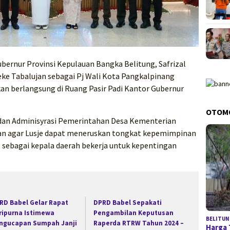
ubernur Provinsi Kepulauan Bangka Belitung, Safrizal
neke Tabalujan sebagai Pj Wali Kota Pangkalpinang
an berlangsung di Ruang Pasir Padi Kantor Gubernur
OTOM
bdan Adminisyrasi Pemerintahan Desa Kementerian
kan agar Lusje dapat meneruskan tongkat kepemimpinan
 sebagai kepala daerah bekerja untuk kepentingan
RD Babel Gelar Rapat
DPRD Babel Sepakati
ripurna Istimewa
Pengambilan Keputusan
BELITUN
ngucapan Sumpah Janji
Raperda RTRW Tahun 2024 –
Harga 