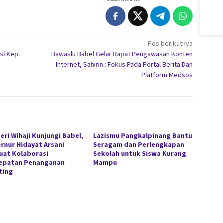
Pos berikutnya
si Kep.
Bawaslu Babel Gelar Rapat Pengawasan Konten
Internet, Sahirin : Fokus Pada Portal Berita Dan
Platform Medsos
eri Wihaji Kunjungi Babel,
Lazismu Pangkalpinang Bantu
rnur Hidayat Arsani
Seragam dan Perlengkapan
uat Kolaborasi
Sekolah untuk Siswa Kurang
epatan Penanganan
Mampu
ting