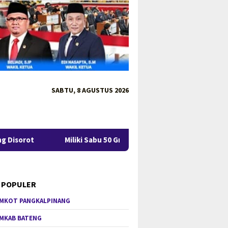
SABTU, 8 AGUSTUS 2026
Miliki Sabu 50 Gram, IRT di Pangkalpinang Ditangkap Ditre
 POPULER
MKOT PANGKALPINANG
MKAB BATENG