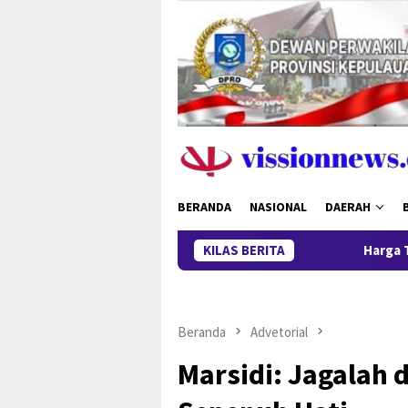
Loncat
ke
konten
BERANDA
NASIONAL
DAERAH
KILAS BERITA
Harga Timah Turun
Beranda
Advetorial
Marsidi: Jagalah 