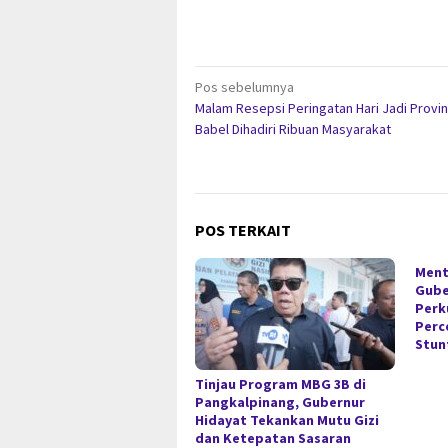
Navigasi
Pos sebelumnya
Malam Resepsi Peringatan Hari Jadi Provin
pos
Babel Dihadiri Ribuan Masyarakat
POS TERKAIT
Ment
Gube
Perk
Perc
Stun
Tinjau Program MBG 3B di
Pangkalpinang, Gubernur
Hidayat Tekankan Mutu Gizi
dan Ketepatan Sasaran