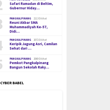
2
Safari Ramadan di Beltim,
Gubernur Hiday…
3
PANGKALPINANG
2113 Dilihat
Reuni Akbar SMA
Muhammadiyah Ke-57,
Didi…
4
PANGKALPINANG
2072 Dilihat
Keripik Jagung Asri, Camilan
Sehat dari …
5
PANGKALPINANG
2069 Dilihat
Pemkot Pangkalpinang
Bangun Sekolah Raky…
 CYBER BABEL