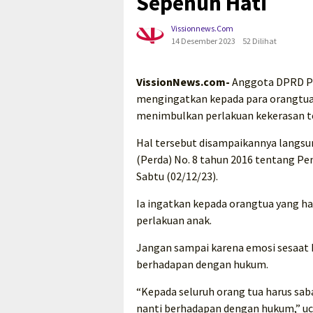
Sepenuh Hati
Vissionnews.com
14 Desember 2023
52 Dilihat
VissionNews.com-
Anggota DPRD Pr
mengingatkan kepada para orangtua
menimbulkan perlakuan kekerasan t
Hal tersebut disampaikannya langsu
(Perda) No. 8 tahun 2016 tentang Pe
Sabtu (02/12/23).
Ia ingatkan kepada orangtua yang ha
perlakuan anak.
Jangan sampai karena emosi sesaat 
berhadapan dengan hukum.
“Kepada seluruh orang tua harus sa
nanti berhadapan dengan hukum,” uca