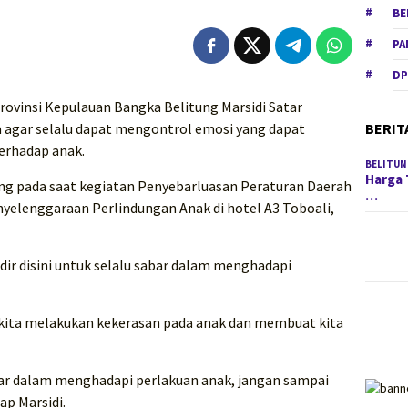
BE
PA
DP
ovinsi Kepulauan Bangka Belitung Marsidi Satar
BERIT
 agar selalu dapat mengontrol emosi yang dapat
erhadap anak.
BELITUN
Harga 
ng pada saat kegiatan Penyebarluasan Peraturan Daerah
…
nyelenggaraan Perlindungan Anak di hotel A3 Toboali,
dir disini untuk selalu sabar dalam menghadapi
kita melakukan kekerasan pada anak dan membuat kita
bar dalam menghadapi perlakuan anak, jangan sampai
p Marsidi.