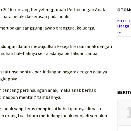
hun 2016 tentang Penyelenggaraan Perlindungan Anak
OTOM
 para pelaku kekerasan pada anak.
BELITUN
Harga 
merupakan tanggung jawab orangtua, keluarga,
…
rlindungan dalam mewujudkan kesejahteraan anak dengan
uhan hak-haknya serta adanya perlakuan tanpa
ah satunya bentuk perlindungan negara dengan adanya
ungkapnya.
n tentang perlindungan anak, maka anak berhak
BERIT
ik maupun mental,” tambahnya.
gi anak yang terus mengintai kehidupannya dimasa
an orang tua dalam melindungi anak menjadi semakin