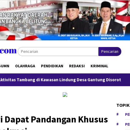
Pencarian
BUMN
OLAHRAGA
PENDIDIKAN
REDAKSI
KRIMINAL
mbang di Kawasan Lindung Desa Gantung Disorot
Miliki S
TOPIK
PE
ri Dapat Pandangan Khusus
PE