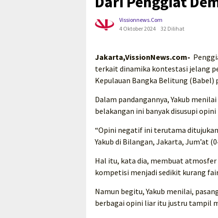
Dari Penggiat De
Vissionnews.com
4 Oktober 2024
32 Dilihat
Jakarta,VissionNews.com-
Penggia
terkait dinamika kontestasi jelang 
Kepulauan Bangka Belitung (Babel) p
Dalam pandangannya, Yakub menilai 
belakangan ini banyak disusupi opini
“Opini negatif ini terutama ditujuk
Yakub di Bilangan, Jakarta, Jum’at (0
Hal itu, kata dia, membuat atmosf
kompetisi menjadi sedikit kurang fair
Namun begitu, Yakub menilai, pasanga
berbagai opini liar itu justru tampil 