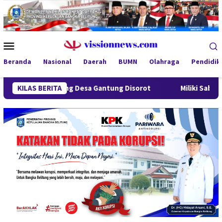
Loncat
ke
konten
Menu
Mobile
Beranda
Nasional
Daerah
BUMN
Olahraga
Pendidik
indung Desa Gantung Disorot
KILAS BERITA
Miliki Sabu 50 Gram, IRT d