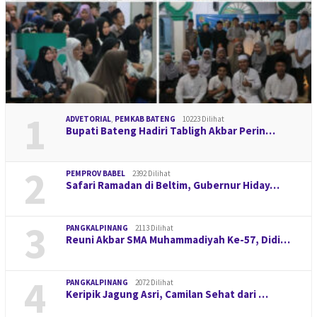
1
ADVETORIAL
,
PEMKAB BATENG
10223 Dilihat
Bupati Bateng Hadiri Tabligh Akbar Perin…
2
PEMPROV BABEL
2392 Dilihat
Safari Ramadan di Beltim, Gubernur Hiday…
3
PANGKALPINANG
2113 Dilihat
Reuni Akbar SMA Muhammadiyah Ke-57, Didi…
4
PANGKALPINANG
2072 Dilihat
Keripik Jagung Asri, Camilan Sehat dari …