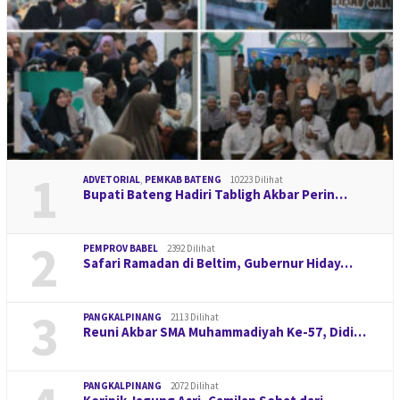
1
ADVETORIAL
,
PEMKAB BATENG
10223 Dilihat
Bupati Bateng Hadiri Tabligh Akbar Perin…
2
PEMPROV BABEL
2392 Dilihat
Safari Ramadan di Beltim, Gubernur Hiday…
3
PANGKALPINANG
2113 Dilihat
Reuni Akbar SMA Muhammadiyah Ke-57, Didi…
PANGKALPINANG
2072 Dilihat