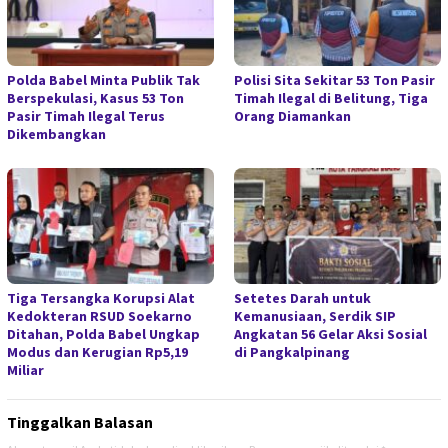
Polda Babel Minta Publik Tak
Polisi Sita Sekitar 53 Ton Pasir
Berspekulasi, Kasus 53 Ton
Timah Ilegal di Belitung, Tiga
Pasir Timah Ilegal Terus
Orang Diamankan
Dikembangkan
Tiga Tersangka Korupsi Alat
Setetes Darah untuk
Kedokteran RSUD Soekarno
Kemanusiaan, Serdik SIP
Ditahan, Polda Babel Ungkap
Angkatan 56 Gelar Aksi Sosial
Modus dan Kerugian Rp5,19
di Pangkalpinang
Miliar
Tinggalkan Balasan