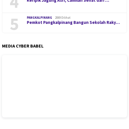
4
Keripik Jagung Asri, Camilan Sehat dari …
5
PANGKALPINANG
2069 Dilihat
Pemkot Pangkalpinang Bangun Sekolah Raky…
MEDIA CYBER BABEL