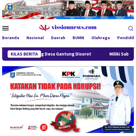
Loncat
ke
konten
Menu
Mobile
Beranda
Nasional
Daerah
BUMN
Olahraga
Pendidik
 Lindung Desa Gantung Disorot
KILAS BERITA
Miliki Sabu 50 Gram, IRT 