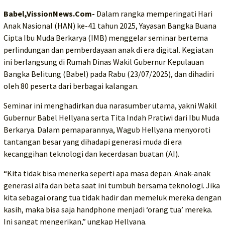
Babel,VissionNews.Com-
Dalam rangka memperingati Hari
Anak Nasional (HAN) ke-41 tahun 2025, Yayasan Bangka Buana
Cipta Ibu Muda Berkarya (IMB) menggelar seminar bertema
perlindungan dan pemberdayaan anak di era digital. Kegiatan
ini berlangsung di Rumah Dinas Wakil Gubernur Kepulauan
Bangka Belitung (Babel) pada Rabu (23/07/2025), dan dihadiri
oleh 80 peserta dari berbagai kalangan.
Seminar ini menghadirkan dua narasumber utama, yakni Wakil
Gubernur Babel Hellyana serta Tita Indah Pratiwi dari Ibu Muda
Berkarya. Dalam pemaparannya, Wagub Hellyana menyoroti
tantangan besar yang dihadapi generasi muda di era
kecanggihan teknologi dan kecerdasan buatan (AI).
“Kita tidak bisa menerka seperti apa masa depan. Anak-anak
generasi alfa dan beta saat ini tumbuh bersama teknologi. Jika
kita sebagai orang tua tidak hadir dan memeluk mereka dengan
kasih, maka bisa saja handphone menjadi ‘orang tua’ mereka.
Ini sangat mengerikan,” ungkap Hellyana.