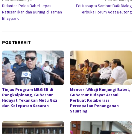
Navigasi
Ditlantas Polda Babel Lepas
Edi Nasapta Sambut Baik Dialog
pos
Ratusan Ikan dan Burung di Taman
Terbuka Forum Adat Belitong
Bhaypark
POS TERKAIT
Tinjau Program MBG 3B di
Menteri Wihaji Kunjungi Babel,
Pangkalpinang, Gubernur
Gubernur Hidayat Arsani
Hidayat Tekankan Mutu Gizi
Perkuat Kolaborasi
dan Ketepatan Sasaran
Percepatan Penanganan
Stunting