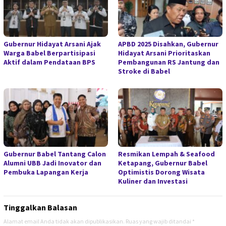
Gubernur Hidayat Arsani Ajak
APBD 2025 Disahkan, Gubernur
Warga Babel Berpartisipasi
Hidayat Arsani Prioritaskan
Aktif dalam Pendataan BPS
Pembangunan RS Jantung dan
Stroke di Babel
Gubernur Babel Tantang Calon
Resmikan Lempah & Seafood
Alumni UBB Jadi Inovator dan
Ketapang, Gubernur Babel
Pembuka Lapangan Kerja
Optimistis Dorong Wisata
Kuliner dan Investasi
Tinggalkan Balasan
Alamat email Anda tidak akan dipublikasikan.
Ruas yang wajib ditandai
*