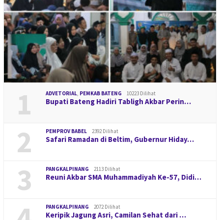
1
ADVETORIAL
,
PEMKAB BATENG
10223 Dilihat
Bupati Bateng Hadiri Tabligh Akbar Perin…
2
PEMPROV BABEL
2392 Dilihat
Safari Ramadan di Beltim, Gubernur Hiday…
3
PANGKALPINANG
2113 Dilihat
Reuni Akbar SMA Muhammadiyah Ke-57, Didi…
4
PANGKALPINANG
2072 Dilihat
Keripik Jagung Asri, Camilan Sehat dari …