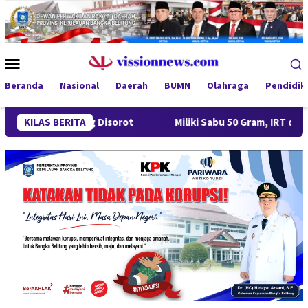
Loncat
ke
konten
Menu
Mobile
Beranda
Nasional
Daerah
BUMN
Olahraga
Pendidik
ntung Disorot
KILAS BERITA
Miliki Sabu 50 Gram, IRT di Pangkalpinang