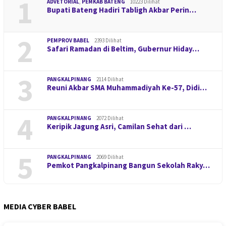
1
ADVETORIAL
,
PEMKAB BATENG
10223 Dilihat
Bupati Bateng Hadiri Tabligh Akbar Perin…
2
PEMPROV BABEL
2393 Dilihat
Safari Ramadan di Beltim, Gubernur Hiday…
3
PANGKALPINANG
2114 Dilihat
Reuni Akbar SMA Muhammadiyah Ke-57, Didi…
4
PANGKALPINANG
2072 Dilihat
Keripik Jagung Asri, Camilan Sehat dari …
5
PANGKALPINANG
2069 Dilihat
Pemkot Pangkalpinang Bangun Sekolah Raky…
MEDIA CYBER BABEL