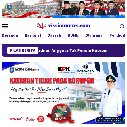
Loncat
ke
konten
Menu
Mobile
Beranda
Nasional
Daerah
BUMN
Olahraga
Pendidik
da, Kehadiran Anggota Tak Penuhi Kuorum
KILAS BERITA
SiLPA Terkorek