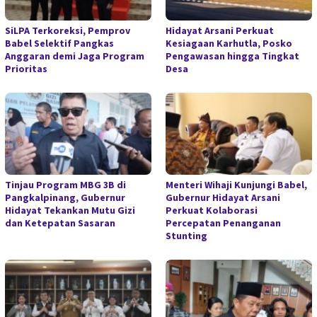
SiLPA Terkoreksi, Pemprov
Hidayat Arsani Perkuat
Babel Selektif Pangkas
Kesiagaan Karhutla, Posko
Anggaran demi Jaga Program
Pengawasan hingga Tingkat
Prioritas
Desa
Tinjau Program MBG 3B di
Menteri Wihaji Kunjungi Babel,
Pangkalpinang, Gubernur
Gubernur Hidayat Arsani
Hidayat Tekankan Mutu Gizi
Perkuat Kolaborasi
dan Ketepatan Sasaran
Percepatan Penanganan
Stunting