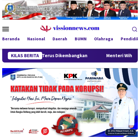
Loncat
ke
konten
Menu
Mobile
Beranda
Nasional
Daerah
BUMN
Olahraga
Pendidik
egal Terus Dikembangkan
KILAS BERITA
Menteri Wihaji Kunjungi Babel,