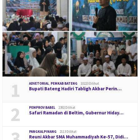
1
ADVETORIAL
,
PEMKAB BATENG
10223 Dilihat
Bupati Bateng Hadiri Tabligh Akbar Perin…
2
PEMPROV BABEL
2392 Dilihat
Safari Ramadan di Beltim, Gubernur Hiday…
3
PANGKALPINANG
2113 Dilihat
Reuni Akbar SMA Muhammadiyah Ke-57, Didi…