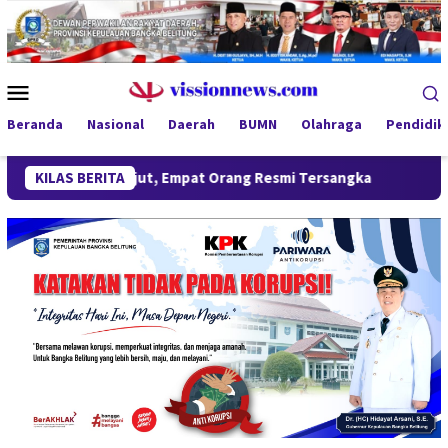
Loncat
ke
konten
Menu
Mobile
Beranda
Nasional
Daerah
BUMN
Olahraga
Pendidik
Berlanjut, Empat Orang Resmi Tersangka
KILAS BERITA
Tinjau Program M