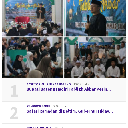
1
ADVETORIAL
,
PEMKAB BATENG
10223 Dilihat
Bupati Bateng Hadiri Tabligh Akbar Perin…
2
PEMPROV BABEL
2392 Dilihat
Safari Ramadan di Beltim, Gubernur Hiday…