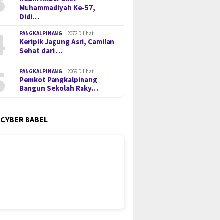
3
Muhammadiyah Ke-57,
Didi…
4
PANGKALPINANG
2072 Dilihat
Keripik Jagung Asri, Camilan
Sehat dari …
5
PANGKALPINANG
2069 Dilihat
Pemkot Pangkalpinang
Bangun Sekolah Raky…
 CYBER BABEL