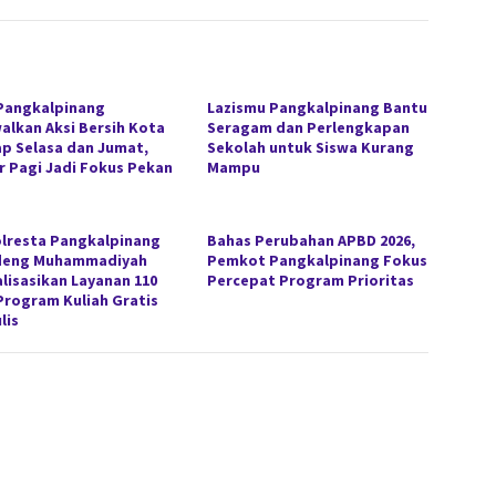
Pangkalpinang
Lazismu Pangkalpinang Bantu
alkan Aksi Bersih Kota
Seragam dan Perlengkapan
ap Selasa dan Jumat,
Sekolah untuk Siswa Kurang
r Pagi Jadi Fokus Pekan
Mampu
lresta Pangkalpinang
Bahas Perubahan APBD 2026,
deng Muhammadiyah
Pemkot Pangkalpinang Fokus
alisasikan Layanan 110
Percepat Program Prioritas
Program Kuliah Gratis
lis