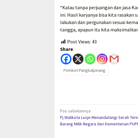
“Kalau tanpa perjuangan dan jasa Kar
ini. Hasil karyanya bisa kita rasaka
lakukan dan pergunakan sesuai kemamp
tangga, apapun itu kita maksimalkan
Post Views:
43
Share
Pemkot Pangkalpinang
Navigasi
Pos sebelumnya
Pj Walikota Lusje Menandatangi Serah Ter
pos
Barang Milik Negara dari Kementerian PUP