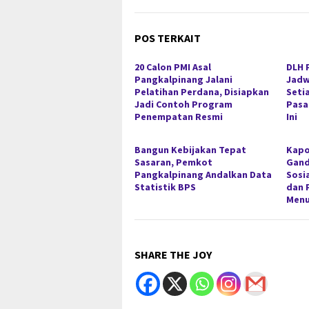
POS TERKAIT
20 Calon PMI Asal
DLH 
Pangkalpinang Jalani
Jadw
Pelatihan Perdana, Disiapkan
Seti
Jadi Contoh Program
Pasa
Penempatan Resmi
Ini
Bangun Kebijakan Tepat
Kapo
Sasaran, Pemkot
Gan
Pangkalpinang Andalkan Data
Sosi
Statistik BPS
dan 
Menu
SHARE THE JOY