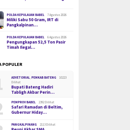
POLDA KEPULAUAN BABEL
7 Agustus 2026
Miliki Sabu 50 Gram, IRT di
Pangkalpinan…
POLDA KEPULAUAN BABEL
6 Agustus 2026
Pengungkapan 52,5 Ton Pasir
Timah Ilegal…
A POPULER
1
ADVETORIAL
,
PEMKAB BATENG
10223
Dilihat
Bupati Bateng Hadiri
Tabligh Akbar Perin…
2
PEMPROV BABEL
2392 Dilihat
Safari Ramadan di Beltim,
Gubernur Hiday…
PANGKALPINANG
2113 Dilihat
Reuni Akbar SMA