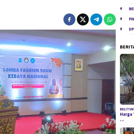
BE
PA
DP
BERIT
BELITUN
Harga 
…