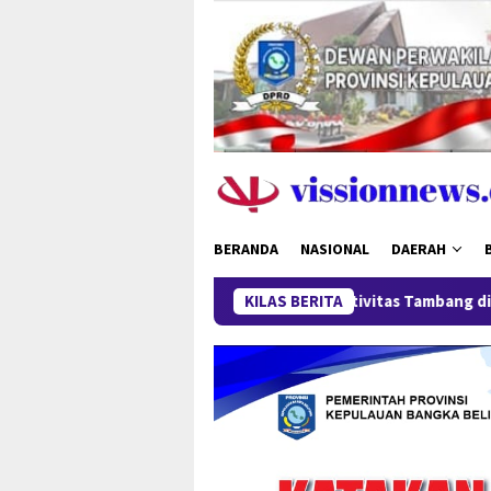
Loncat
ke
konten
BERANDA
NASIONAL
DAERAH
Harga Timah Turun, Aktivitas Tambang di Kawasan Lindung 
KILAS BERITA