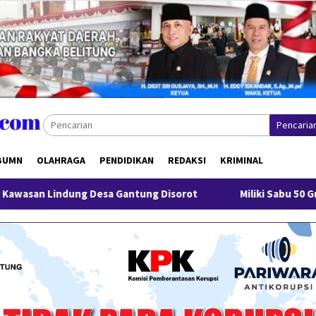
Pencaria
BUMN
OLAHRAGA
PENDIDIKAN
REDAKSI
KRIMINAL
Desa Gantung Disorot
Miliki Sabu 50 Gram, IRT di Pangka