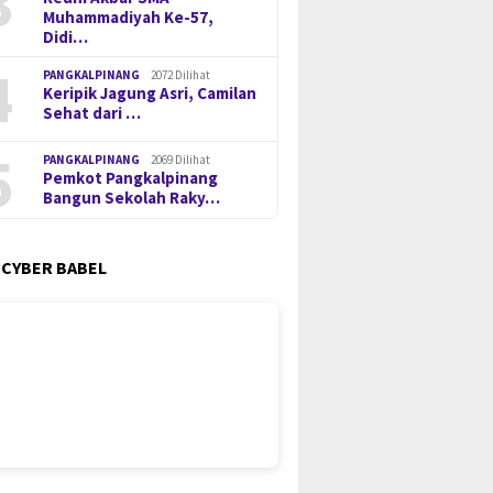
3
Muhammadiyah Ke-57,
Didi…
4
PANGKALPINANG
2072 Dilihat
Keripik Jagung Asri, Camilan
Sehat dari …
5
PANGKALPINANG
2069 Dilihat
Pemkot Pangkalpinang
Bangun Sekolah Raky…
 CYBER BABEL