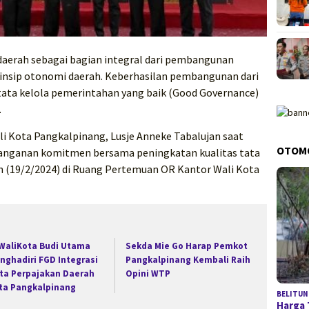
erah sebagai bagian integral dari pembangunan
 prinsip otonomi daerah. Keberhasilan pembangunan dari
 tata kelola pemerintahan yang baik (Good Governance)
.
ali Kota Pangkalpinang, Lusje Anneke Tabalujan saat
OTOM
tanganan komitmen bersama peningkatan kualitas tata
in (19/2/2024) di Ruang Pertemuan OR Kantor Wali Kota
 WaliKota Budi Utama
Sekda Mie Go Harap Pemkot
nghadiri FGD Integrasi
Pangkalpinang Kembali Raih
ta Perpajakan Daerah
Opini WTP
ta Pangkalpinang
BELITUN
Harga 