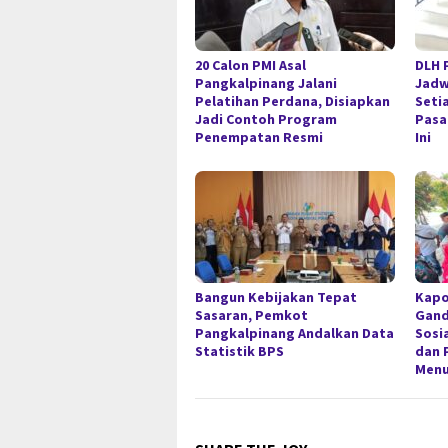
20 Calon PMI Asal
DLH 
Pangkalpinang Jalani
Jadw
Pelatihan Perdana, Disiapkan
Seti
Jadi Contoh Program
Pasa
Penempatan Resmi
Ini
Bangun Kebijakan Tepat
Kapo
Sasaran, Pemkot
Gan
Pangkalpinang Andalkan Data
Sosi
Statistik BPS
dan 
Menu