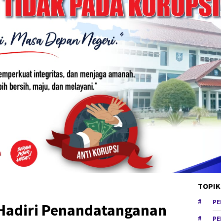
TOPIK
PE
 Hadiri Penandatanganan
PE