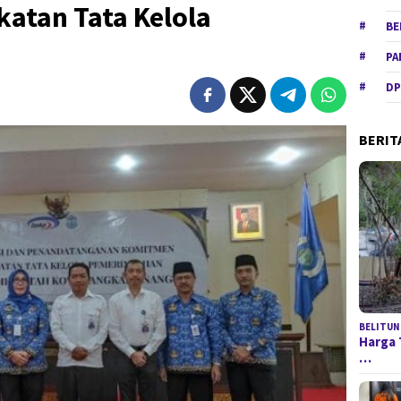
atan Tata Kelola
BE
PA
DP
BERIT
BELITUN
Harga 
…