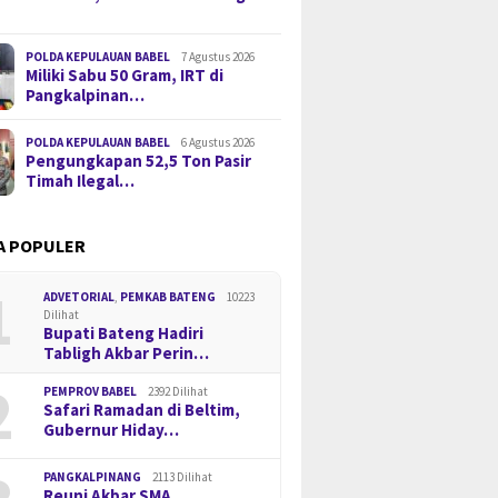
POLDA KEPULAUAN BABEL
7 Agustus 2026
Miliki Sabu 50 Gram, IRT di
Pangkalpinan…
POLDA KEPULAUAN BABEL
6 Agustus 2026
Pengungkapan 52,5 Ton Pasir
Timah Ilegal…
A POPULER
1
ADVETORIAL
,
PEMKAB BATENG
10223
Dilihat
Bupati Bateng Hadiri
Tabligh Akbar Perin…
2
PEMPROV BABEL
2392 Dilihat
Safari Ramadan di Beltim,
Gubernur Hiday…
PANGKALPINANG
2113 Dilihat
Reuni Akbar SMA