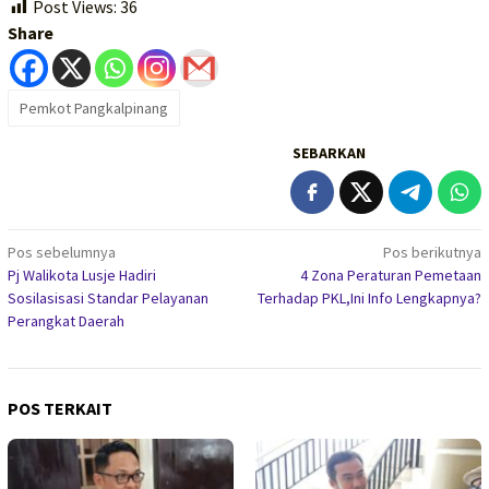
Post Views:
36
Share
Pemkot Pangkalpinang
SEBARKAN
Navigasi
Pos sebelumnya
Pos berikutnya
Pj Walikota Lusje Hadiri
4 Zona Peraturan Pemetaan
pos
Sosilasisasi Standar Pelayanan
Terhadap PKL,Ini Info Lengkapnya?
Perangkat Daerah
POS TERKAIT