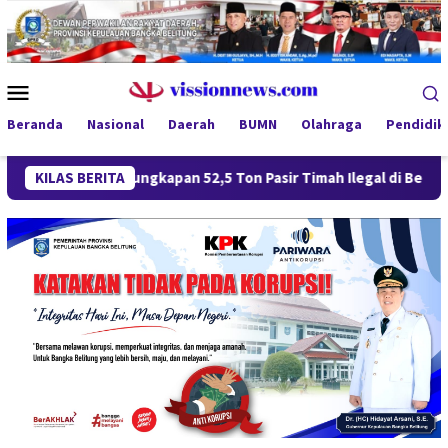
Loncat
ke
konten
Menu
Mobile
Beranda
Nasional
Daerah
BUMN
Olahraga
Pendidik
Pengungkapan 52,5 Ton Pasir Timah Ilegal di Belitung Berlanj
KILAS BERITA