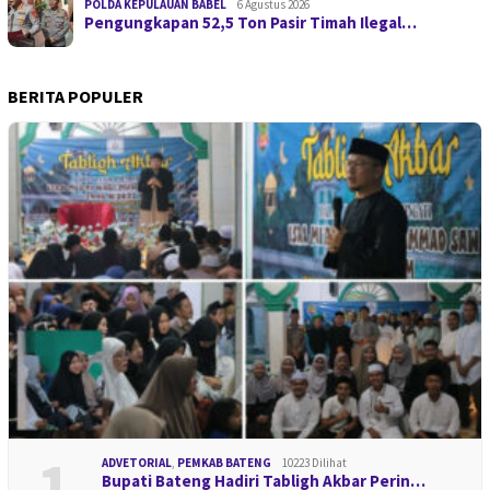
POLDA KEPULAUAN BABEL
6 Agustus 2026
Pengungkapan 52,5 Ton Pasir Timah Ilegal…
BERITA POPULER
1
ADVETORIAL
,
PEMKAB BATENG
10223 Dilihat
Bupati Bateng Hadiri Tabligh Akbar Perin…