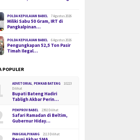
POLDA KEPULAUAN BABEL
7 Agustus 2026
Miliki Sabu 50 Gram, IRT di
Pangkalpinan…
POLDA KEPULAUAN BABEL
6 Agustus 2026
Pengungkapan 52,5 Ton Pasir
Timah Ilegal…
A POPULER
1
ADVETORIAL
,
PEMKAB BATENG
10223
Dilihat
Bupati Bateng Hadiri
Tabligh Akbar Perin…
2
PEMPROV BABEL
2392 Dilihat
Safari Ramadan di Beltim,
Gubernur Hiday…
PANGKALPINANG
2113 Dilihat
Reuni Akbar SMA