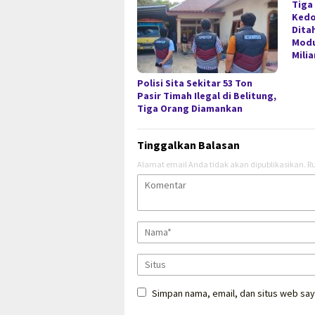
Tiga
Kedo
Dita
Modu
Milia
Polisi Sita Sekitar 53 Ton
Pasir Timah Ilegal di Belitung,
Tiga Orang Diamankan
Tinggalkan Balasan
Alamat email Anda tidak akan dipublikasikan.
Ru
Simpan nama, email, dan situs web say