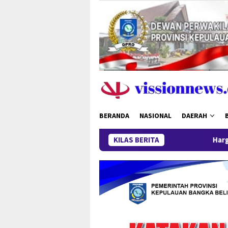
Loncat
ke
konten
BERANDA
NASIONAL
DAERAH
KILAS BERITA
Harga Timah Turun, Akt