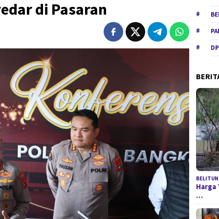
edar di Pasaran
BE
PA
DP
BERIT
BELITUN
Harga 
…