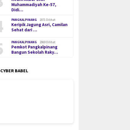
3
Muhammadiyah Ke-57,
Didi…
4
PANGKALPINANG
2071 Dilihat
Keripik Jagung Asri, Camilan
Sehat dari …
5
PANGKALPINANG
2069 Dilihat
Pemkot Pangkalpinang
Bangun Sekolah Raky…
 CYBER BABEL