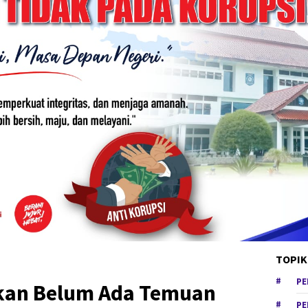
TOPIK
PE
ikan Belum Ada Temuan
PE