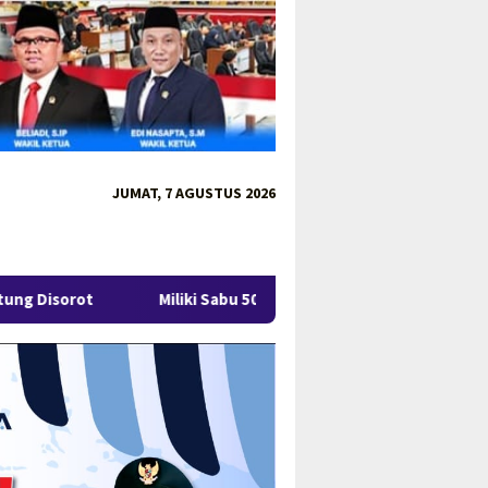
JUMAT, 7 AGUSTUS 2026
Miliki Sabu 50 Gram, IRT di Pangkalpinang Ditangkap Ditresnark