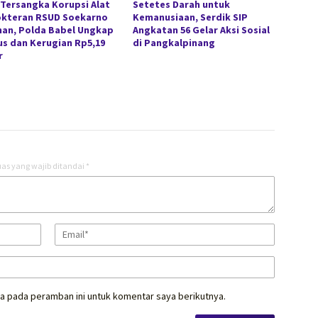
 Tersangka Korupsi Alat
Setetes Darah untuk
kteran RSUD Soekarno
Kemanusiaan, Serdik SIP
han, Polda Babel Ungkap
Angkatan 56 Gelar Aksi Sosial
s dan Kerugian Rp5,19
di Pangkalpinang
r
as yang wajib ditandai
*
a pada peramban ini untuk komentar saya berikutnya.