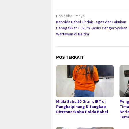
Navigasi
Pos sebelumnya
Kapolda Babel Tindak Tegas dan Lakukan
pos
Penegakkan Hukum Kasus Pengeroyokan 
Wartawan di Beltim
POS TERKAIT
Miliki Sabu 50 Gram, IRT di
Peng
Pangkalpinang Ditangkap
Timah
Ditresnarkoba Polda Babel
Berl
Ters