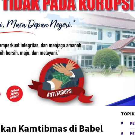
TOPIK
PE
udkan Kamtibmas di Babel
PE