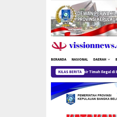
Loncat
ke
konten
BERANDA
NASIONAL
DAERAH
gkapan 52,5 Ton Pasir Timah Ilegal di Belitung Berlanjut, Empa
KILAS BERITA