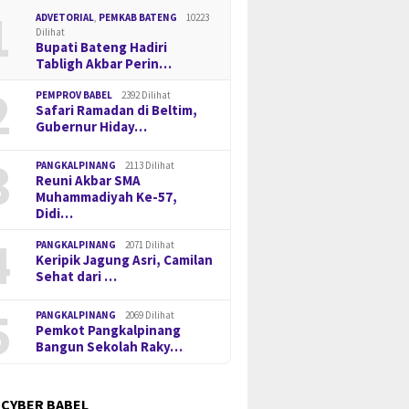
1
ADVETORIAL
,
PEMKAB BATENG
10223
Dilihat
Bupati Bateng Hadiri
Tabligh Akbar Perin…
2
PEMPROV BABEL
2392 Dilihat
Safari Ramadan di Beltim,
Gubernur Hiday…
3
PANGKALPINANG
2113 Dilihat
Reuni Akbar SMA
Muhammadiyah Ke-57,
Didi…
4
PANGKALPINANG
2071 Dilihat
Keripik Jagung Asri, Camilan
Sehat dari …
5
PANGKALPINANG
2069 Dilihat
Pemkot Pangkalpinang
Bangun Sekolah Raky…
 CYBER BABEL