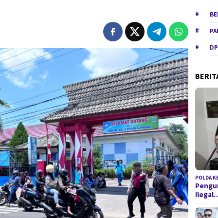
BE
PA
DP
BERIT
POLDA K
Pengun
Ilegal