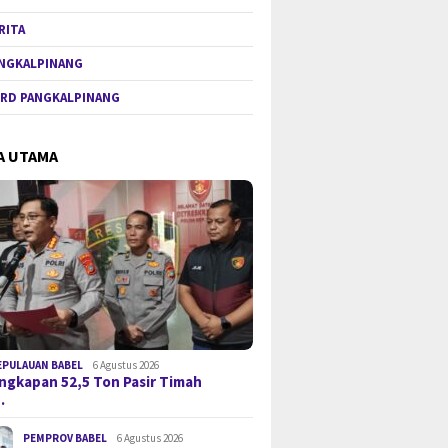
RITA
NGKALPINANG
RD PANGKALPINANG
A UTAMA
EPULAUAN BABEL
6 Agustus 2026
gkapan 52,5 Ton Pasir Timah
…
PEMPROV BABEL
6 Agustus 2026