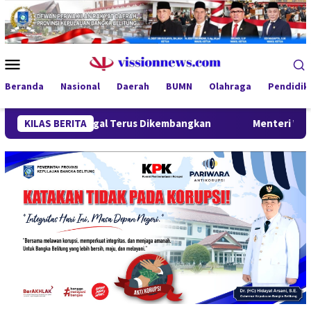
Loncat
ke
konten
Menu
Mobile
Beranda
Nasional
Daerah
BUMN
Olahraga
Pendidik
ah Ilegal Terus Dikembangkan
KILAS BERITA
Menteri Wihaji Kunjungi Ba