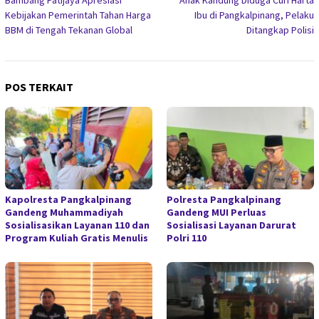
Bambang Patijaya Apresiasi
Anak Kandung Diduga Curi Harta
pos
Kebijakan Pemerintah Tahan Harga
Ibu di Pangkalpinang, Pelaku
BBM di Tengah Tekanan Global
Ditangkap Polisi
POS TERKAIT
Kapolresta Pangkalpinang
Polresta Pangkalpinang
Gandeng Muhammadiyah
Gandeng MUI Perluas
Sosialisasikan Layanan 110 dan
Sosialisasi Layanan Darurat
Program Kuliah Gratis Menulis
Polri 110