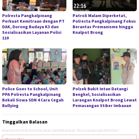
Polresta Pangkalpinang
Patroli Malam Diperketat,
Perkuat Kemitraan dengan PT
Polresta Pangkalpinang Fokus
DAK, Dorong Budaya K3 dan
Berantas Premanisme hingga
Sosialisasikan Layanan Polisi
Knalpot Brong
110
Police Goes to School, Unit
Polsek Bukit Intan Datangi
PPA Polresta Pangkalpinang
Bengkel, Sosialisasikan
Bekali Siswa SDN 4 Cara Cegah
Larangan Knalpot Brong Lewat
Bullying
Pemasangan Stiker Imbauan
Tinggalkan Balasan
Alamat email Anda tidak akan dipublikasikan.
Ruas yang wajib ditandai
*