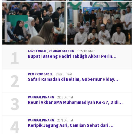
1
ADVETORIAL
,
PEMKAB BATENG
10223 Dilihat
Bupati Bateng Hadiri Tabligh Akbar Perin…
2
PEMPROV BABEL
2392 Dilihat
Safari Ramadan di Beltim, Gubernur Hiday…
3
PANGKALPINANG
2113 Dilihat
Reuni Akbar SMA Muhammadiyah Ke-57, Didi…
4
PANGKALPINANG
2071 Dilihat
Keripik Jagung Asri, Camilan Sehat dari …