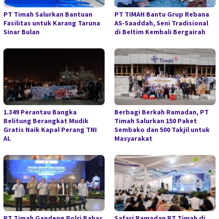
PT Timah Salurkan Bantuan
PT TIMAH Bantu Grup Rebana
Fasilitas untuk Karang Taruna
AS-Saaddah, Seni Tradisional
Sinar Bulan
di Beltim Kembali Bergairah
1.349 Perantau Bangka
Berbagi Berkah Ramadan, PT
Belitung Berangkat Mudik
Timah Salurkan 150 Paket
Gratis Naik Kapal Perang TNI
Sembako dan 500 Takjil untuk
AL
Masyarakat
PT Timah Gandeng Polri Bahas
Safari Ramadan PT Timah di