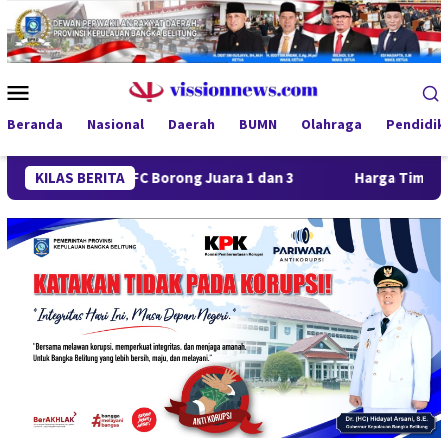
Loncat
ke
konten
Menu
Mobile
Beranda
Nasional
Daerah
BUMN
Olahraga
Pendidik
Jaya FC Borong Juara 1 dan 3
KILAS BERITA
Harga Timah Turun, Aktivi