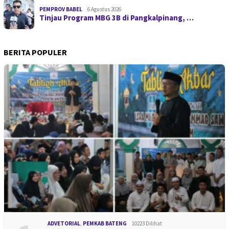
PEMPROV BABEL
6 Agustus 2026
Tinjau Program MBG 3B di Pangkalpinang, …
BERITA POPULER
ADVETORIAL
,
PEMKAB BATENG
10223 Dilihat