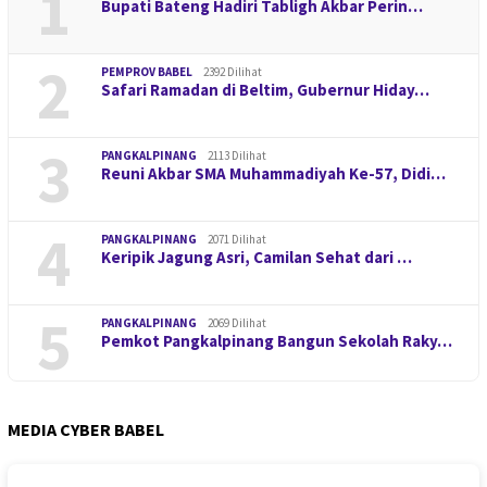
1
Bupati Bateng Hadiri Tabligh Akbar Perin…
2
PEMPROV BABEL
2392 Dilihat
Safari Ramadan di Beltim, Gubernur Hiday…
3
PANGKALPINANG
2113 Dilihat
Reuni Akbar SMA Muhammadiyah Ke-57, Didi…
4
PANGKALPINANG
2071 Dilihat
Keripik Jagung Asri, Camilan Sehat dari …
5
PANGKALPINANG
2069 Dilihat
Pemkot Pangkalpinang Bangun Sekolah Raky…
MEDIA CYBER BABEL