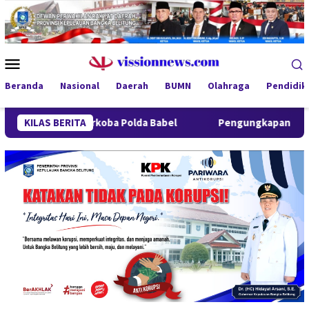
Loncat
ke
konten
Menu
Mobile
Beranda
Nasional
Daerah
BUMN
Olahraga
Pendidik
tresnarkoba Polda Babel
KILAS BERITA
Pengungkapan 52,5 Ton Pasir Tim