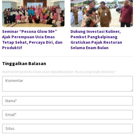
Seminar “Pesona Glow 50+”
Dukung Investasi Kuliner,
Ajak Perempuan Usia Emas
Pemkot Pangkalpinang
Tetap Sehat, Percaya Diri, dan
Gratiskan Pajak Restoran
Produktif
Selama Enam Bulan
Tinggalkan Balasan
Alamat email Anda tidak akan dipublikasikan.
Ruas yang wajib ditandai
*