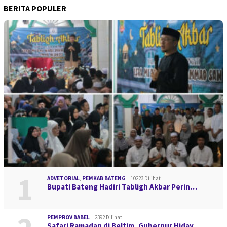
BERITA POPULER
1
ADVETORIAL
,
PEMKAB BATENG
10223 Dilihat
Bupati Bateng Hadiri Tabligh Akbar Perin…
PEMPROV BABEL
2392 Dilihat
Safari Ramadan di Beltim, Gubernur Hiday…