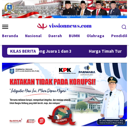
Loncat
ke
konten
Menu
Mobile
Beranda
Nasional
Daerah
BUMN
Olahraga
Pendidik
rong Juara 1 dan 3
KILAS BERITA
Harga Timah Turun, Aktivitas Tamban