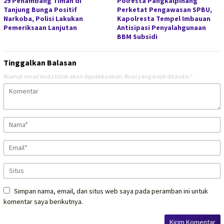
29 Penambang Timah di
Polresta Pangkalpinang
Tanjung Bunga Positif
Perketat Pengawasan SPBU,
Narkoba, Polisi Lakukan
Kapolresta Tempel Imbauan
Pemeriksaan Lanjutan
Antisipasi Penyalahgunaan
BBM Subsidi
Tinggalkan Balasan
Alamat email Anda tidak akan dipublikasikan.
Ruas yang wajib ditandai
*
Simpan nama, email, dan situs web saya pada peramban ini untuk
komentar saya berikutnya.