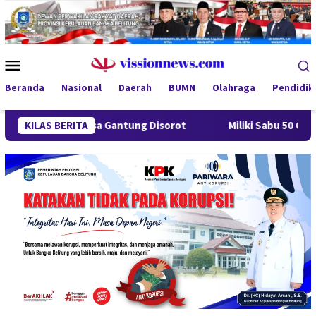
Loncat
ke
konten
Menu
Mobile
Beranda
Nasional
Daerah
BUMN
Olahraga
Pendidik
 Desa Gantung Disorot
KILAS BERITA
Miliki Sabu 50 Gram, IRT di Pangk