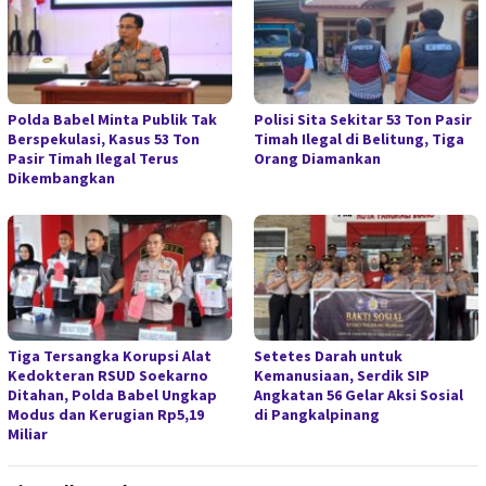
Polda Babel Minta Publik Tak
Polisi Sita Sekitar 53 Ton Pasir
Berspekulasi, Kasus 53 Ton
Timah Ilegal di Belitung, Tiga
Pasir Timah Ilegal Terus
Orang Diamankan
Dikembangkan
Tiga Tersangka Korupsi Alat
Setetes Darah untuk
Kedokteran RSUD Soekarno
Kemanusiaan, Serdik SIP
Ditahan, Polda Babel Ungkap
Angkatan 56 Gelar Aksi Sosial
Modus dan Kerugian Rp5,19
di Pangkalpinang
Miliar