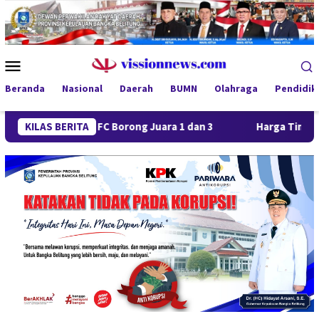
Loncat
ke
konten
Menu
Mobile
Beranda
Nasional
Daerah
BUMN
Olahraga
Pendidik
Jaya FC Borong Juara 1 dan 3
KILAS BERITA
Harga Timah Turun, Aktivi