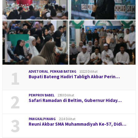
1
ADVETORIAL
,
PEMKAB BATENG
10223 Dilihat
Bupati Bateng Hadiri Tabligh Akbar Perin…
2
PEMPROV BABEL
2393 Dilihat
Safari Ramadan di Beltim, Gubernur Hiday…
3
PANGKALPINANG
2114 Dilihat
Reuni Akbar SMA Muhammadiyah Ke-57, Didi…