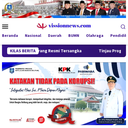
Loncat
ke
konten
Menu
Mobile
Beranda
Nasional
Daerah
BUMN
Olahraga
Pendidik
at Orang Resmi Tersangka
KILAS BERITA
Tinjau Program MBG 3B di Pang