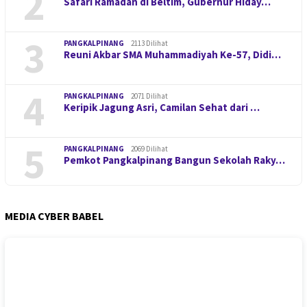
2
Safari Ramadan di Beltim, Gubernur Hiday…
3
PANGKALPINANG
2113 Dilihat
Reuni Akbar SMA Muhammadiyah Ke-57, Didi…
4
PANGKALPINANG
2071 Dilihat
Keripik Jagung Asri, Camilan Sehat dari …
5
PANGKALPINANG
2069 Dilihat
Pemkot Pangkalpinang Bangun Sekolah Raky…
MEDIA CYBER BABEL