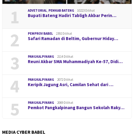
1
ADVETORIAL
,
PEMKAB BATENG
10223 Dilihat
Bupati Bateng Hadiri Tabligh Akbar Perin…
2
PEMPROV BABEL
2392 Dilihat
Safari Ramadan di Beltim, Gubernur Hiday…
3
PANGKALPINANG
2114 Dilihat
Reuni Akbar SMA Muhammadiyah Ke-57, Didi…
4
PANGKALPINANG
2072 Dilihat
Keripik Jagung Asri, Camilan Sehat dari …
5
PANGKALPINANG
2069 Dilihat
Pemkot Pangkalpinang Bangun Sekolah Raky…
MEDIA CYBER BABEL