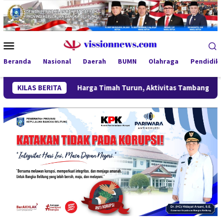
Loncat
ke
konten
Menu
Mobile
Beranda
Nasional
Daerah
BUMN
Olahraga
Pendidik
KILAS BERITA
Harga Timah Turun, Aktivitas Tambang di Kawasan Lindun