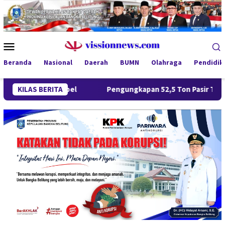
Loncat
ke
konten
Menu
Mobile
Beranda
Nasional
Daerah
BUMN
Olahraga
Pendidik
Polda Babel
KILAS BERITA
Pengungkapan 52,5 Ton Pasir Timah Ilegal di