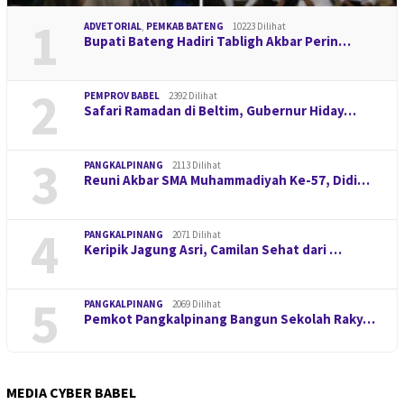
1
ADVETORIAL
,
PEMKAB BATENG
10223 Dilihat
Bupati Bateng Hadiri Tabligh Akbar Perin…
2
PEMPROV BABEL
2392 Dilihat
Safari Ramadan di Beltim, Gubernur Hiday…
3
PANGKALPINANG
2113 Dilihat
Reuni Akbar SMA Muhammadiyah Ke-57, Didi…
4
PANGKALPINANG
2071 Dilihat
Keripik Jagung Asri, Camilan Sehat dari …
5
PANGKALPINANG
2069 Dilihat
Pemkot Pangkalpinang Bangun Sekolah Raky…
MEDIA CYBER BABEL