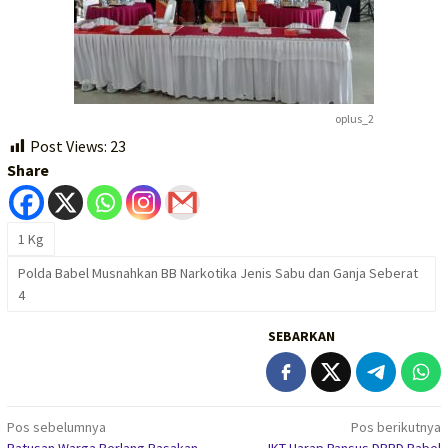
oplus_2
Post Views:
23
Share
1 Kg
Polda Babel Musnahkan BB Narkotika Jenis Sabu dan Ganja Seberat
4
SEBARKAN
Navigasi
Pos sebelumnya
Pos berikutnya