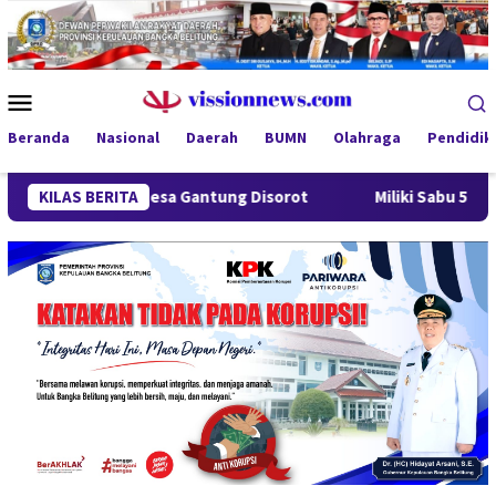
Loncat
ke
konten
Menu
Mobile
Beranda
Nasional
Daerah
BUMN
Olahraga
Pendidik
g Desa Gantung Disorot
KILAS BERITA
Miliki Sabu 50 Gram, IRT di Pang