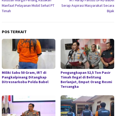
Ratusan Warga Perlang Rasakan
IKT Harap Pansus DPRD Babel
pos
Manfaat Pelayanan Mobil Sehat PT
Serap Aspirasi Masyarakat Secara
Timah
Bijak
POS TERKAIT
Miliki Sabu 50 Gram, IRT di
Pengungkapan 52,5 Ton Pasir
Pangkalpinang Ditangkap
Timah Ilegal di Belitung
Ditresnarkoba Polda Babel
Berlanjut, Empat Orang Resmi
Tersangka