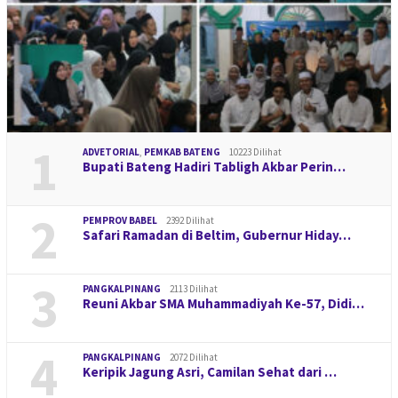
1
ADVETORIAL
,
PEMKAB BATENG
10223 Dilihat
Bupati Bateng Hadiri Tabligh Akbar Perin…
2
PEMPROV BABEL
2392 Dilihat
Safari Ramadan di Beltim, Gubernur Hiday…
3
PANGKALPINANG
2113 Dilihat
Reuni Akbar SMA Muhammadiyah Ke-57, Didi…
4
PANGKALPINANG
2072 Dilihat
Keripik Jagung Asri, Camilan Sehat dari …