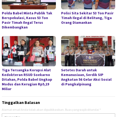
Polda Babel Minta Publik Tak
Polisi Sita Sekitar 53 Ton Pasir
Berspekulasi, Kasus 53 Ton
Timah Ilegal di Belitung, Tiga
Pasir Timah Ilegal Terus
Orang Diamankan
Dikembangkan
Tiga Tersangka Korupsi Alat
Setetes Darah untuk
Kedokteran RSUD Soekarno
Kemanusiaan, Serdik SIP
Ditahan, Polda Babel Ungkap
Angkatan 56 Gelar Aksi Sosial
Modus dan Kerugian Rp5,19
di Pangkalpinang
Miliar
Tinggalkan Balasan
Alamat email Anda tidak akan dipublikasikan.
Ruas yang wajib ditandai
*