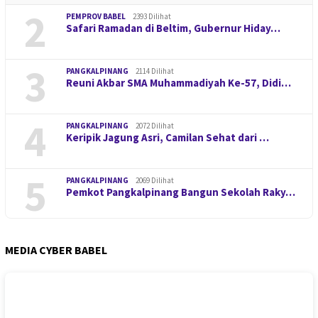
2
PEMPROV BABEL
2393 Dilihat
Safari Ramadan di Beltim, Gubernur Hiday…
3
PANGKALPINANG
2114 Dilihat
Reuni Akbar SMA Muhammadiyah Ke-57, Didi…
4
PANGKALPINANG
2072 Dilihat
Keripik Jagung Asri, Camilan Sehat dari …
5
PANGKALPINANG
2069 Dilihat
Pemkot Pangkalpinang Bangun Sekolah Raky…
MEDIA CYBER BABEL