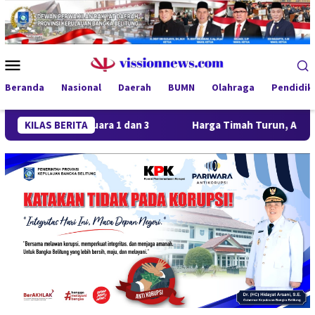
Loncat
ke
konten
Menu
Mobile
Beranda
Nasional
Daerah
BUMN
Olahraga
Pendidik
rong Juara 1 dan 3
KILAS BERITA
Harga Timah Turun, Aktivitas Tamban