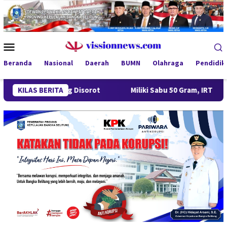
Loncat
ke
konten
Menu
Mobile
Beranda
Nasional
Daerah
BUMN
Olahraga
Pendidik
ntung Disorot
KILAS BERITA
Miliki Sabu 50 Gram, IRT di Pangkalpinang