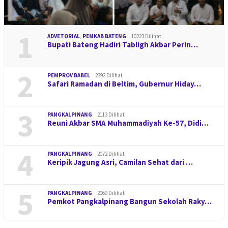
1
ADVETORIAL
,
PEMKAB BATENG
10223 Dilihat
Bupati Bateng Hadiri Tabligh Akbar Perin…
2
PEMPROV BABEL
2392 Dilihat
Safari Ramadan di Beltim, Gubernur Hiday…
3
PANGKALPINANG
2113 Dilihat
Reuni Akbar SMA Muhammadiyah Ke-57, Didi…
4
PANGKALPINANG
2072 Dilihat
Keripik Jagung Asri, Camilan Sehat dari …
5
PANGKALPINANG
2069 Dilihat
Pemkot Pangkalpinang Bangun Sekolah Raky…