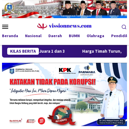
Loncat
ke
konten
Menu
Mobile
Beranda
Nasional
Daerah
BUMN
Olahraga
Pendidik
Borong Juara 1 dan 3
KILAS BERITA
Harga Timah Turun, Aktivitas Tamb