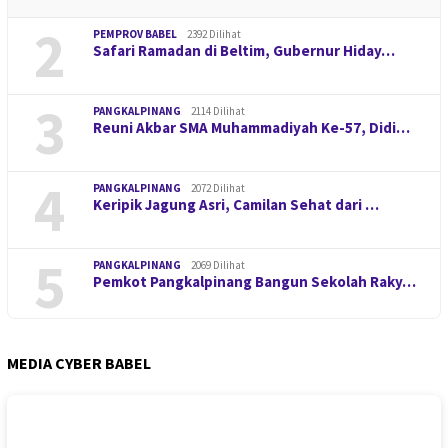
2
PEMPROV BABEL
2392 Dilihat
Safari Ramadan di Beltim, Gubernur Hiday…
3
PANGKALPINANG
2114 Dilihat
Reuni Akbar SMA Muhammadiyah Ke-57, Didi…
4
PANGKALPINANG
2072 Dilihat
Keripik Jagung Asri, Camilan Sehat dari …
5
PANGKALPINANG
2069 Dilihat
Pemkot Pangkalpinang Bangun Sekolah Raky…
MEDIA CYBER BABEL