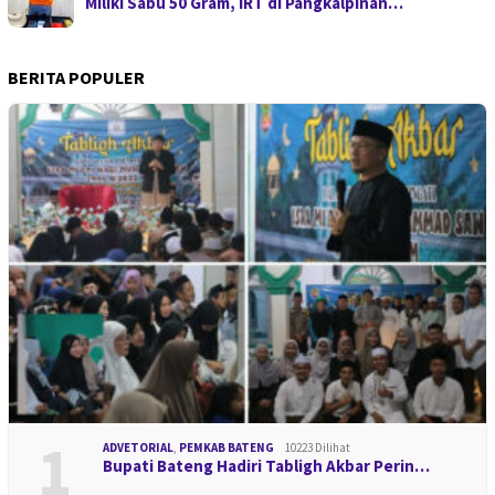
Miliki Sabu 50 Gram, IRT di Pangkalpinan…
BERITA POPULER
1
ADVETORIAL
,
PEMKAB BATENG
10223 Dilihat
Bupati Bateng Hadiri Tabligh Akbar Perin…