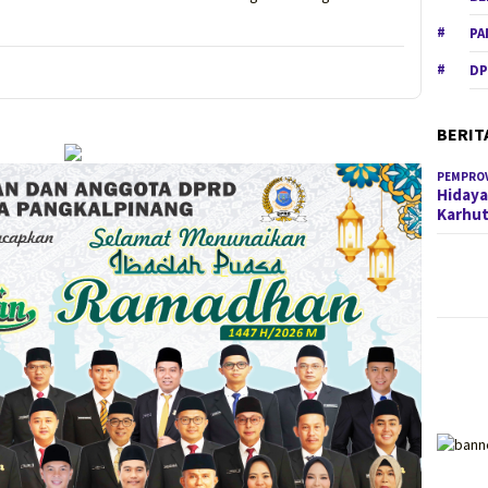
PA
DP
BERIT
PEMPROV
Hidaya
Karhu