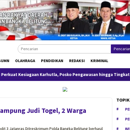
Pencaria
BUMN
OLAHRAGA
PENDIDIKAN
REDAKSI
KRIMINAL
esiagaan Karhutla, Posko Pengawasan hingga Tingkat Desa
TOPIK
nampung Judi Togel, 2 Warga
PE
PE
it 3 Jatanras Ditreskrimum Polda Bangka Belitung berhasil
BE