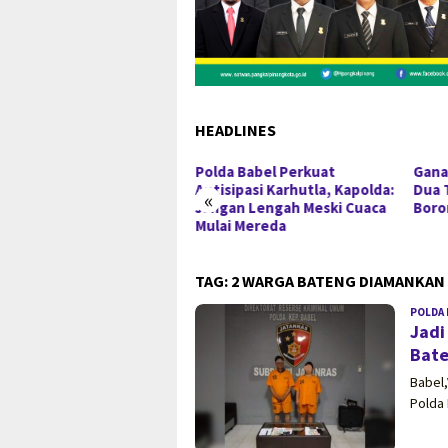
HEADLINES
ayat Arsani Perkuat
Polda Babel Perkuat
Gana
iagaan Karhutla, Posko
Antisipasi Karhutla, Kapolda:
Dua 
«
ngawasan hingga Tingkat
Jangan Lengah Meski Cuaca
Boro
sa
Mulai Mereda
TAG:
2 WARGA BATENG DIAMANKAN
POLDA 
Jadi
Bat
Babel
Polda