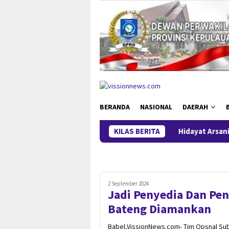
Loncat
ke
konten
BERANDA
NASIONAL
DAERAH
KILAS BERITA
Hidayat Arsani Perkuat K
2 September 2024
Jadi Penyedia Dan Pe
Bateng Diamankan
Babel,VissionNews.com- Tim Opsnal Subd