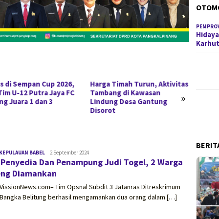
OTOM
PEMPROV
Hidaya
Karhu
s di Sempan Cup 2026,
Harga Timah Turun, Aktivitas
Miliki
Tim U-12 Putra Jaya FC
Tambang di Kawasan
Pangk
»
ng Juara 1 dan 3
Lindung Desa Gantung
Ditres
Disorot
BERIT
KEPULAUAN BABEL
vissionnews.com
2 September 2024
 Penyedia Dan Penampung Judi Togel, 2 Warga
eng Diamankan
,VissionNews.com– Tim Opsnal Subdit 3 Jatanras Ditreskrimum
 Bangka Belitung berhasil mengamankan dua orang dalam […]