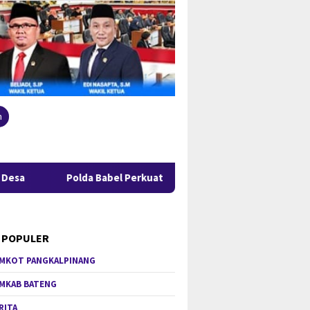
n
Polda Babel Perkuat Antisipasi Karhutla, Kapolda: Jangan Len
 POPULER
MKOT PANGKALPINANG
MKAB BATENG
RITA