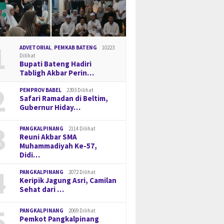
1
ADVETORIAL
,
PEMKAB BATENG
10223
Dilihat
Bupati Bateng Hadiri
Tabligh Akbar Perin…
2
PEMPROV BABEL
2393 Dilihat
Safari Ramadan di Beltim,
Gubernur Hiday…
3
PANGKALPINANG
2114 Dilihat
Reuni Akbar SMA
Muhammadiyah Ke-57,
Didi…
4
PANGKALPINANG
2072 Dilihat
Keripik Jagung Asri, Camilan
Sehat dari …
5
PANGKALPINANG
2069 Dilihat
Pemkot Pangkalpinang