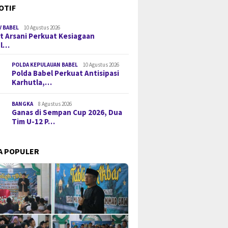
OTIF
 BABEL
10 Agustus 2026
t Arsani Perkuat Kesiagaan
tl…
POLDA KEPULAUAN BABEL
10 Agustus 2026
Polda Babel Perkuat Antisipasi
Karhutla,…
 Sabu 50 Gram, IRT di
Hidayat Arsani Perkuat
Polda B
alpinang Ditangkap
Kesiagaan Karhutla, Posko
Antisipa
BANGKA
8 Agustus 2026
narkoba Polda Babel
Pengawasan hingga Tingkat
Jangan 
Ganas di Sempan Cup 2026, Dua
Desa
Mulai M
Tim U-12 P…
A POPULER