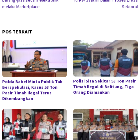
barang/jasa secara elektronik
RTRW Saat ini Dalam Proses Lintas
melalui Marketplace
Sektoral
POS TERKAIT
Polisi Sita Sekitar 53 Ton Pasir
Polda Babel Minta Publik Tak
Timah Ilegal di Belitung, Tiga
Berspekulasi, Kasus 53 Ton
Orang Diamankan
Pasir Timah Ilegal Terus
Dikembangkan