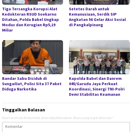
Tiga Tersangka Korupsi Alat
Setetes Darah untuk
Kedokteran RSUD Soekarno
Kemanusiaan, Serdik SIP
Ditahan, Polda Babel Ungkap
Angkatan 56 Gelar Aksi Sosial
Modus dan Kerugian Rp5,19
di Pangkalpinang
Miliar
Bandar Sabu Diciduk di
Kapolda Babel dan Danrem
Sungailiat, Polisi Sita 37 Paket
045/Garuda Jaya Perkuat
Diduga Narkotika
Koordinasi, Sinergi TNI-Polri
Demi Stabilitas Keamanan
Tinggalkan Balasan
Alamat email Anda tidak akan dipublikasikan.
Ruas yang wajib ditandai
*