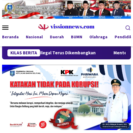
Loncat
ke
konten
Menu
Mobile
Beranda
Nasional
Daerah
BUMN
Olahraga
Pendidik
Timah Ilegal Terus Dikembangkan
KILAS BERITA
Menteri Wihaji Kunjungi