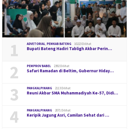
1
ADVETORIAL
,
PEMKAB BATENG
10223 Dilihat
Bupati Bateng Hadiri Tabligh Akbar Perin…
2
PEMPROV BABEL
2392 Dilihat
Safari Ramadan di Beltim, Gubernur Hiday…
3
PANGKALPINANG
2113 Dilihat
Reuni Akbar SMA Muhammadiyah Ke-57, Didi…
4
PANGKALPINANG
2071 Dilihat
Keripik Jagung Asri, Camilan Sehat dari …