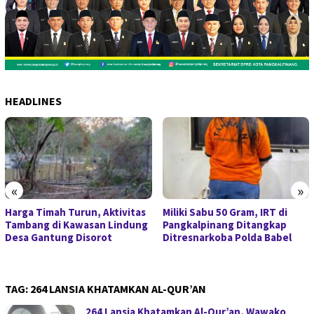
HEADLINES
«
»
Harga Timah Turun, Aktivitas
Miliki Sabu 50 Gram, IRT di
Tambang di Kawasan Lindung
Pangkalpinang Ditangkap
Desa Gantung Disorot
Ditresnarkoba Polda Babel
TAG:
264 LANSIA KHATAMKAN AL-QUR’AN
264 Lansia Khatamkan Al-Qur’an, Wawako