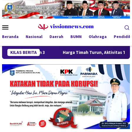
Loncat
ke
konten
Menu
Mobile
Beranda
Nasional
Daerah
BUMN
Olahraga
Pendidik
ra 1 dan 3
KILAS BERITA
Harga Timah Turun, Aktivitas Tambang di Ka