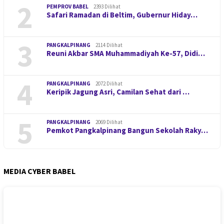
2
PEMPROV BABEL
2393 Dilihat
Safari Ramadan di Beltim, Gubernur Hiday…
3
PANGKALPINANG
2114 Dilihat
Reuni Akbar SMA Muhammadiyah Ke-57, Didi…
4
PANGKALPINANG
2072 Dilihat
Keripik Jagung Asri, Camilan Sehat dari …
5
PANGKALPINANG
2069 Dilihat
Pemkot Pangkalpinang Bangun Sekolah Raky…
MEDIA CYBER BABEL