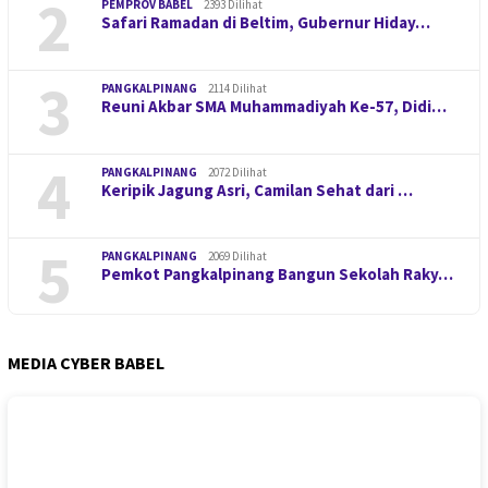
2
PEMPROV BABEL
2393 Dilihat
Safari Ramadan di Beltim, Gubernur Hiday…
3
PANGKALPINANG
2114 Dilihat
Reuni Akbar SMA Muhammadiyah Ke-57, Didi…
4
PANGKALPINANG
2072 Dilihat
Keripik Jagung Asri, Camilan Sehat dari …
5
PANGKALPINANG
2069 Dilihat
Pemkot Pangkalpinang Bangun Sekolah Raky…
MEDIA CYBER BABEL