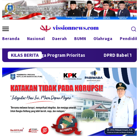
Loncat
ke
konten
Menu
Mobile
Beranda
Nasional
Daerah
BUMN
Olahraga
Pendidik
emi Jaga Program Prioritas
KILAS BERITA
DPRD Babel Tekankan Respon