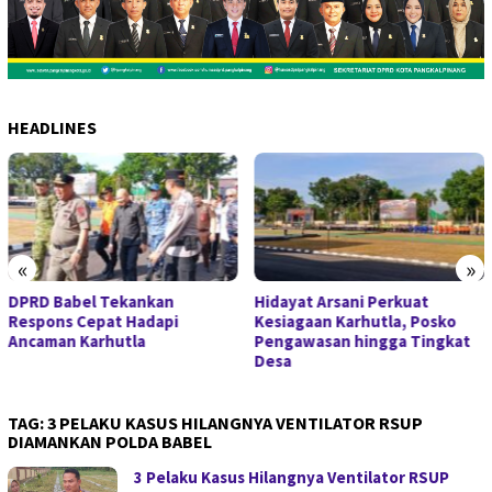
HEADLINES
«
»
Babel Tekankan
Hidayat Arsani Perkuat
Polda
ns Cepat Hadapi
Kesiagaan Karhutla, Posko
Antisi
an Karhutla
Pengawasan hingga Tingkat
Janga
Desa
Mulai
TAG:
3 PELAKU KASUS HILANGNYA VENTILATOR RSUP
DIAMANKAN POLDA BABEL
3 Pelaku Kasus Hilangnya Ventilator RSUP