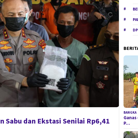
BE
PA
DP
BERIT
BANGKA
Ganas 
 Sabu dan Ekstasi Senilai Rp6,41
P…