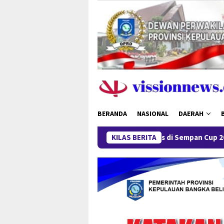
Loncat
ke
konten
BERANDA
NASIONAL
DAERAH
Ganas di Sempan Cup 2026, Dua Tim U-12 Putra 
KILAS BERITA