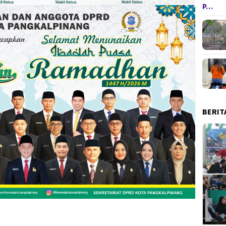
P…
BERIT