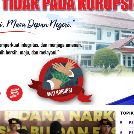
TOPIK
PE
PE