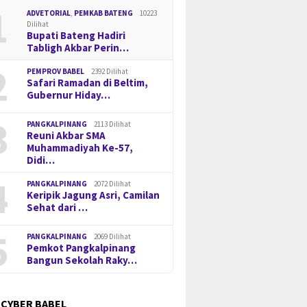
1
ADVETORIAL
,
PEMKAB BATENG
10223
Dilihat
Bupati Bateng Hadiri
Tabligh Akbar Perin…
2
PEMPROV BABEL
2392 Dilihat
Safari Ramadan di Beltim,
Gubernur Hiday…
 Program MBG 3B di
Harga T
Ganas di Sempan Cup 2026,
alpinang, Gubernur
Tambang
Dua Tim U-12 Putra Jaya FC
3
t Tekankan Mutu Gizi
Lindung
Borong Juara 1 dan 3
PANGKALPINANG
2113 Dilihat
Reuni Akbar SMA
etepatan Sasaran
Disorot
Muhammadiyah Ke-57,
Didi…
4
PANGKALPINANG
2072 Dilihat
Keripik Jagung Asri, Camilan
Sehat dari …
5
PANGKALPINANG
2069 Dilihat
Pemkot Pangkalpinang
Bangun Sekolah Raky…
 CYBER BABEL