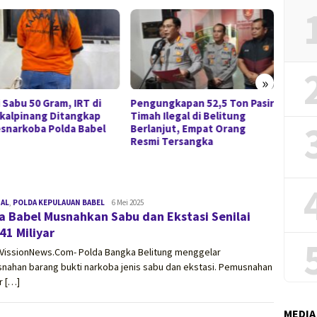
»
i Sabu 50 Gram, IRT di
Pengungkapan 52,5 Ton Pasir
Tinjau
kalpinang Ditangkap
Timah Ilegal di Belitung
Pangk
esnarkoba Polda Babel
Berlanjut, Empat Orang
Hidaya
Resmi Tersangka
dan K
NAL
,
POLDA KEPULAUAN BABEL
vissionnews.com
6 Mei 2025
a Babel Musnahkan Sabu dan Ekstasi Senilai
41 Miliyar
,VissionNews.Com- Polda Bangka Belitung menggelar
nahan barang bukti narkoba jenis sabu dan ekstasi. Pemusnahan
r […]
MEDIA