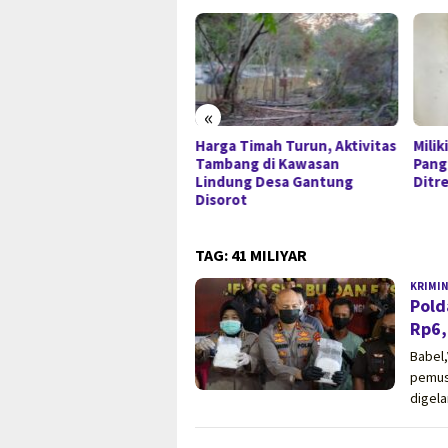
«
Harga Timah Turun, Aktivitas
Milik
as di Sempan Cup 2026,
Tambang di Kawasan
Pang
 Tim U-12 Putra Jaya FC
Lindung Desa Gantung
Ditr
ong Juara 1 dan 3
Disorot
TAG:
41 MILIYAR
KRIMI
Pold
Rp6,
Babel
pemus
digela