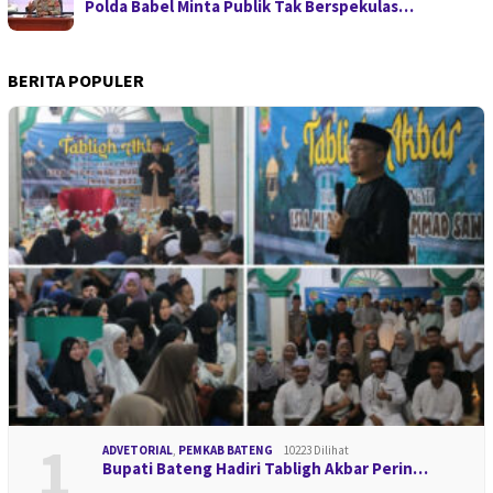
Polda Babel Minta Publik Tak Berspekulas…
BERITA POPULER
1
ADVETORIAL
,
PEMKAB BATENG
10223 Dilihat
Bupati Bateng Hadiri Tabligh Akbar Perin…