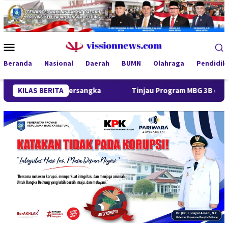
Loncat
ke
konten
Menu
Mobile
Beranda
Nasional
Daerah
BUMN
Olahraga
Pendidik
i Tersangka
KILAS BERITA
Tinjau Program MBG 3B di Pangkalpinang, G