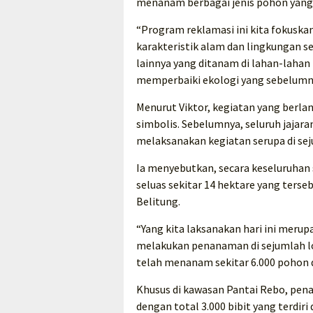
menanam berbagai jenis pohon yang 
“Program reklamasi ini kita fokusk
karakteristik alam dan lingkungan 
lainnya yang ditanam di lahan-lahan 
memperbaiki ekologi yang sebelumny
Menurut Viktor, kegiatan yang berl
simbolis. Sebelumnya, seluruh jajara
melaksanakan kegiatan serupa di seju
Ia menyebutkan, secara keseluruhan 
seluas sekitar 14 hektare yang terse
Belitung.
“Yang kita laksanakan hari ini merup
melakukan penanaman di sejumlah lok
telah menanam sekitar 6.000 pohon di
Khusus di kawasan Pantai Rebo, pena
dengan total 3.000 bibit yang terdi