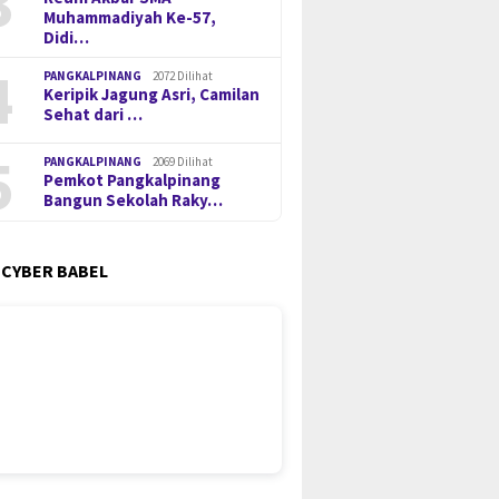
3
Muhammadiyah Ke-57,
Didi…
4
PANGKALPINANG
2072 Dilihat
Keripik Jagung Asri, Camilan
Sehat dari …
5
PANGKALPINANG
2069 Dilihat
Pemkot Pangkalpinang
Bangun Sekolah Raky…
 CYBER BABEL