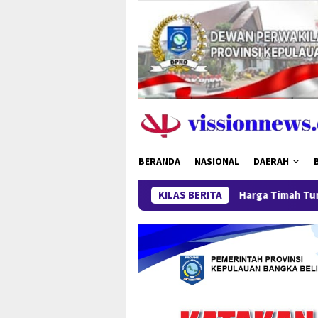
Loncat
ke
konten
BERANDA
NASIONAL
DAERAH
Harga Timah Turun, Aktivitas Tamba
KILAS BERITA