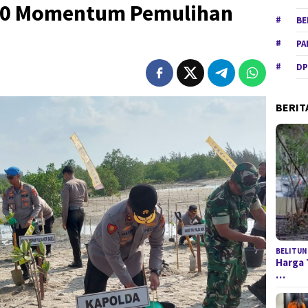
80 Momentum Pemulihan
BE
PA
DP
BERIT
BELITUN
Harga 
…