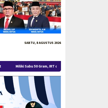
SABTU, 8 AGUSTUS 2026
u 50 Gram, IRT di Pangkalpinang Ditangkap Ditresnarkoba Polda Ba