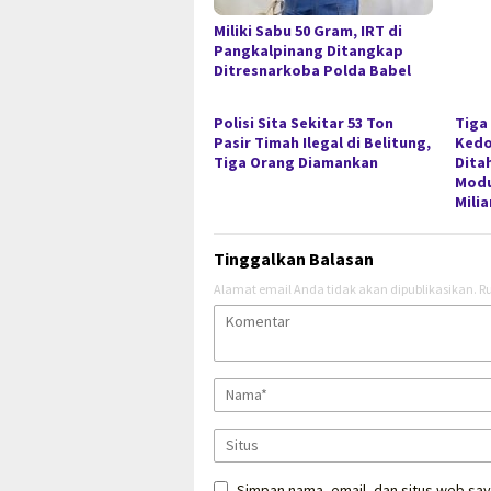
Miliki Sabu 50 Gram, IRT di
Pangkalpinang Ditangkap
Ditresnarkoba Polda Babel
Polisi Sita Sekitar 53 Ton
Tiga
Pasir Timah Ilegal di Belitung,
Kedo
Tiga Orang Diamankan
Dita
Modu
Milia
Tinggalkan Balasan
Alamat email Anda tidak akan dipublikasikan.
Ru
Simpan nama, email, dan situs web say