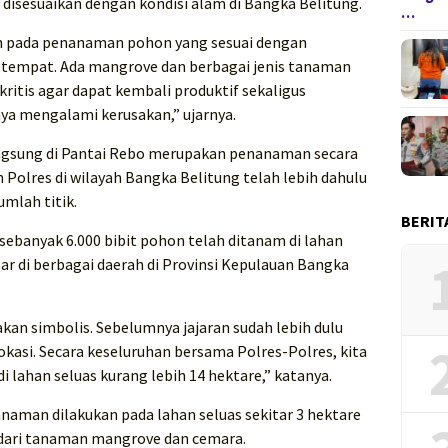
disesuaikan dengan kondisi alam di Bangka Belitung.
…
an pada penanaman pohon yang sesuai dengan
setempat. Ada mangrove dan berbagai jenis tanaman
kritis agar dapat kembali produktif sekaligus
a mengalami kerusakan,” ujarnya.
angsung di Pantai Rebo merupakan penanaman secara
n Polres di wilayah Bangka Belitung telah lebih dahulu
mlah titik.
BERIT
sebanyak 6.000 bibit pohon telah ditanam di lahan
bar di berbagai daerah di Provinsi Kepulauan Bangka
akan simbolis. Sebelumnya jajaran sudah lebih dulu
asi. Secara keseluruhan bersama Polres-Polres, kita
 lahan seluas kurang lebih 14 hektare,” katanya.
naman dilakukan pada lahan seluas sekitar 3 hektare
ri dari tanaman mangrove dan cemara.