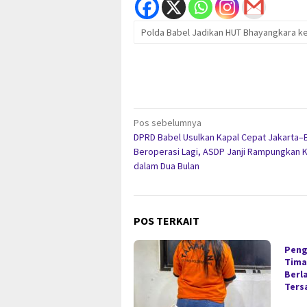
Polda Babel Jadikan HUT Bhayangkara 
Navigasi
Pos sebelumnya
DPRD Babel Usulkan Kapal Cepat Jakarta–B
pos
Beroperasi Lagi, ASDP Janji Rampungkan K
dalam Dua Bulan
POS TERKAIT
Peng
Timah
Berl
Ters