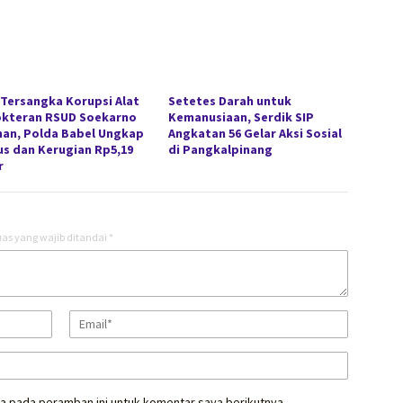
 Tersangka Korupsi Alat
Setetes Darah untuk
kteran RSUD Soekarno
Kemanusiaan, Serdik SIP
han, Polda Babel Ungkap
Angkatan 56 Gelar Aksi Sosial
s dan Kerugian Rp5,19
di Pangkalpinang
r
as yang wajib ditandai
*
a pada peramban ini untuk komentar saya berikutnya.