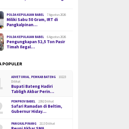
POLDA KEPULAUAN BABEL
7 Agustus 2026
Miliki Sabu 50 Gram, IRT di
Pangkalpinan…
POLDA KEPULAUAN BABEL
6 Agustus 2026
Pengungkapan 52,5 Ton Pasir
Timah Ilegal…
A POPULER
1
ADVETORIAL
,
PEMKAB BATENG
10223
Dilihat
Bupati Bateng Hadiri
Tabligh Akbar Perin…
2
PEMPROV BABEL
2392 Dilihat
Safari Ramadan di Beltim,
Gubernur Hiday…
PANGKALPINANG
2113 Dilihat
Reuni Akbar SMA