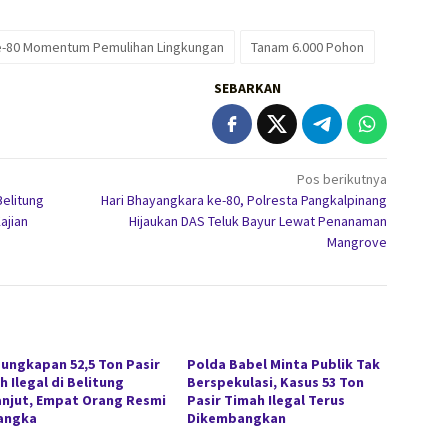
ke-80 Momentum Pemulihan Lingkungan
Tanam 6.000 Pohon
SEBARKAN
Pos berikutnya
elitung
Hari Bhayangkara ke-80, Polresta Pangkalpinang
ajian
Hijaukan DAS Teluk Bayur Lewat Penanaman
Mangrove
ungkapan 52,5 Ton Pasir
Polda Babel Minta Publik Tak
 Ilegal di Belitung
Berspekulasi, Kasus 53 Ton
anjut, Empat Orang Resmi
Pasir Timah Ilegal Terus
angka
Dikembangkan