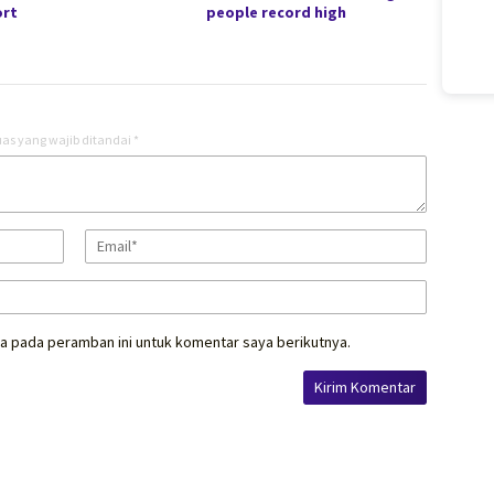
ort
people record high
as yang wajib ditandai
*
a pada peramban ini untuk komentar saya berikutnya.