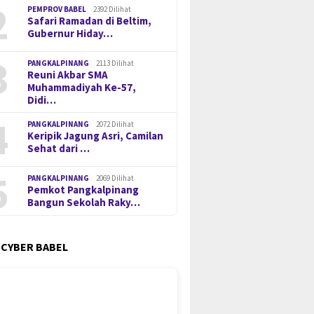
2
PEMPROV BABEL
2392 Dilihat
Safari Ramadan di Beltim,
Gubernur Hiday…
3
PANGKALPINANG
2113 Dilihat
Reuni Akbar SMA
Muhammadiyah Ke-57,
Didi…
4
PANGKALPINANG
2072 Dilihat
Keripik Jagung Asri, Camilan
Sehat dari …
5
PANGKALPINANG
2069 Dilihat
Pemkot Pangkalpinang
Bangun Sekolah Raky…
 CYBER BABEL