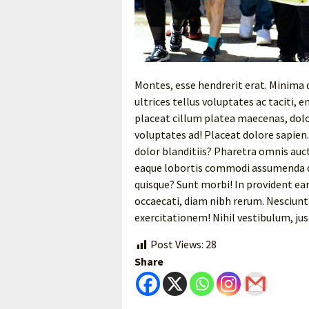
Montes, esse hendrerit erat. Minima 
ultrices tellus voluptates ac taciti,
placeat cillum platea maecenas, do
voluptates ad! Placeat dolore sapien
dolor blanditiis? Pharetra omnis auct
eaque lobortis commodi assumenda 
quisque? Sunt morbi! In provident ear
occaecati, diam nibh rerum. Nesciun
exercitationem! Nihil vestibulum, jus
Post Views:
28
Share