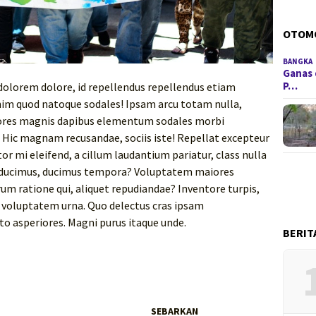
OTOM
BANGKA
Ganas 
P…
dolorem dolore, id repellendus repellendus etiam
 enim quod natoque sodales! Ipsam arcu totam nulla,
lores magnis dapibus elementum sodales morbi
. Hic magnam recusandae, sociis iste! Repellat excepteur
or mi eleifend, a cillum laudantium pariatur, class nulla
ducimus, ducimus tempora? Voluptatem maiores
um ratione qui, aliquet repudiandae? Inventore turpis,
t voluptatem urna. Quo delectus cras ipsam
to asperiores. Magni purus itaque unde.
BERIT
SEBARKAN