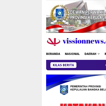
Loncat
ke
konten
BERANDA
NASIONAL
DAERAH
KILAS BERITA
Ganas di Sempan 