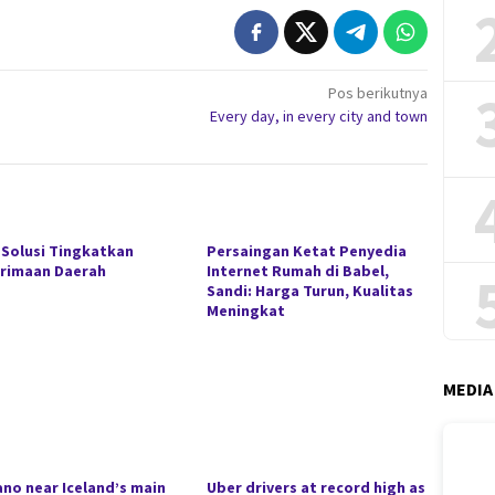
Pos berikutnya
Every day, in every city and town
 Solusi Tingkatkan
Persaingan Ketat Penyedia
rimaan Daerah
Internet Rumah di Babel,
Sandi: Harga Turun, Kualitas
Meningkat
MEDIA
ano near Iceland’s main
Uber drivers at record high as