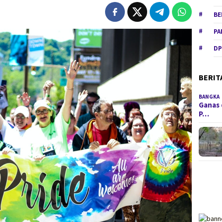
BE
PA
DP
BERIT
BANGKA
Ganas 
P…