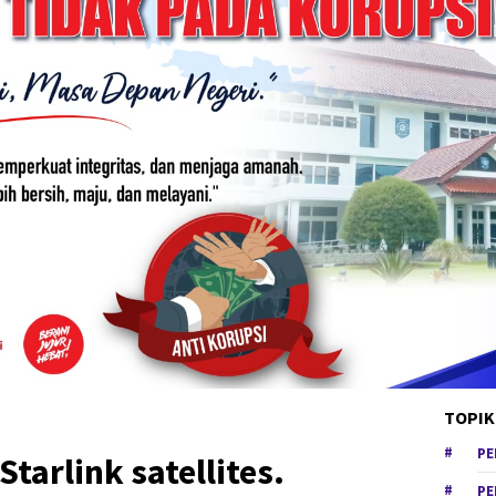
TOPIK
PE
Starlink satellites.
PE