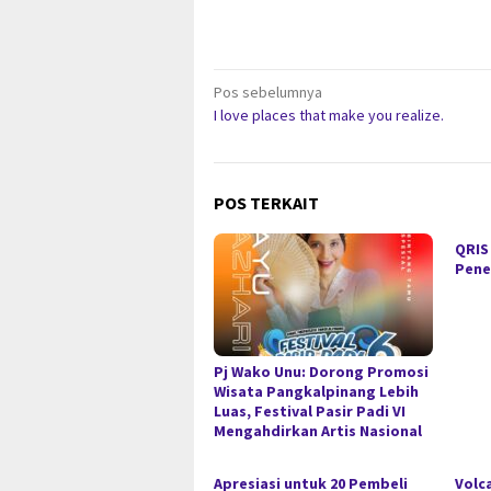
Navigasi
Pos sebelumnya
I love places that make you realize.
pos
POS TERKAIT
QRIS
Pene
Pj Wako Unu: Dorong Promosi
Wisata Pangkalpinang Lebih
Luas, Festival Pasir Padi VI
Mengahdirkan Artis Nasional
Apresiasi untuk 20 Pembeli
Volc