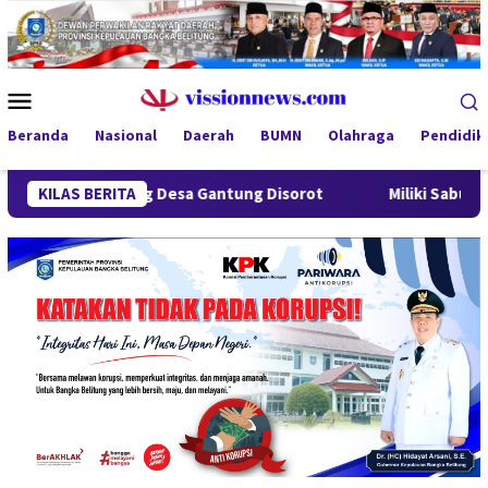
Loncat
ke
konten
Menu
Mobile
Beranda
Nasional
Daerah
BUMN
Olahraga
Pendidik
ndung Desa Gantung Disorot
KILAS BERITA
Miliki Sabu 50 Gram, IRT di