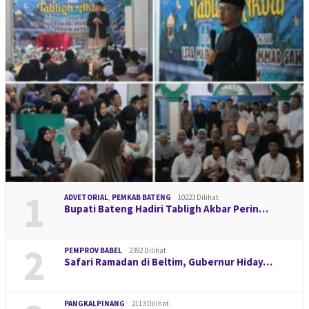
1
ADVETORIAL
,
PEMKAB BATENG
10223 Dilihat
Bupati Bateng Hadiri Tabligh Akbar Perin…
2
PEMPROV BABEL
2392 Dilihat
Safari Ramadan di Beltim, Gubernur Hiday…
PANGKALPINANG
2113 Dilihat