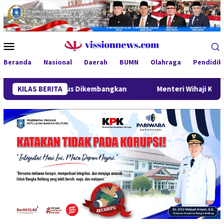
Loncat
ke
konten
Menu
Mobile
Beranda
Nasional
Daerah
BUMN
Olahraga
Pendidik
al Terus Dikembangkan
KILAS BERITA
Menteri Wihaji Kunjungi Babel, Gu