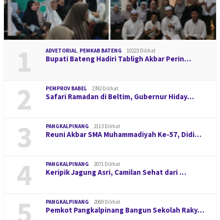
1
ADVETORIAL
,
PEMKAB BATENG
10223 Dilihat
Bupati Bateng Hadiri Tabligh Akbar Perin…
2
PEMPROV BABEL
2392 Dilihat
Safari Ramadan di Beltim, Gubernur Hiday…
3
PANGKALPINANG
2113 Dilihat
Reuni Akbar SMA Muhammadiyah Ke-57, Didi…
4
PANGKALPINANG
2071 Dilihat
Keripik Jagung Asri, Camilan Sehat dari …
5
PANGKALPINANG
2069 Dilihat
Pemkot Pangkalpinang Bangun Sekolah Raky…