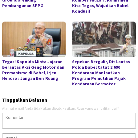
Groundbreaking
Kombes Fauzan : Komitmen
Pembangunan SPPG
Kita Tegas, Wujudkan Babel
Kondusif
Tegas! Kapolda Minta Jajaran
Sepekan Bergulir, Dit Lantas
Berantas Aksi Geng Motor dan
Polda Babel Catat 2.690
Premanisme di Babel, Irjen
Kendaraan Manfaatkan
Hendro : Jangan Beri Ruang
Program Pemutihan Pajak
Kendaraan Bermotor
Tinggalkan Balasan
Alamat email Anda tidak akan dipublikasikan.
Ruas yang wajib ditandai
*