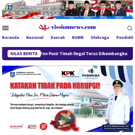
Loncat
ke
konten
Menu
Mobile
Beranda
Nasional
Daerah
BUMN
Olahraga
Pendidik
 53 Ton Pasir Timah Ilegal Terus Dikembangkan
KILAS BERITA
Menteri Wi