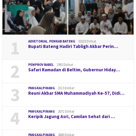
1
ADVETORIAL
,
PEMKAB BATENG
10223 Dilihat
Bupati Bateng Hadiri Tabligh Akbar Perin…
2
PEMPROV BABEL
2392 Dilihat
Safari Ramadan di Beltim, Gubernur Hiday…
3
PANGKALPINANG
2113 Dilihat
Reuni Akbar SMA Muhammadiyah Ke-57, Didi…
4
PANGKALPINANG
2071 Dilihat
Keripik Jagung Asri, Camilan Sehat dari …
PANGKALPINANG
2069 Dilihat