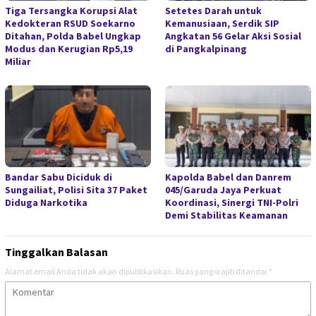
Tiga Tersangka Korupsi Alat
Setetes Darah untuk
Kedokteran RSUD Soekarno
Kemanusiaan, Serdik SIP
Ditahan, Polda Babel Ungkap
Angkatan 56 Gelar Aksi Sosial
Modus dan Kerugian Rp5,19
di Pangkalpinang
Miliar
Bandar Sabu Diciduk di
Kapolda Babel dan Danrem
Sungailiat, Polisi Sita 37 Paket
045/Garuda Jaya Perkuat
Diduga Narkotika
Koordinasi, Sinergi TNI-Polri
Demi Stabilitas Keamanan
Tinggalkan Balasan
Alamat email Anda tidak akan dipublikasikan.
Ruas yang wajib ditandai
*