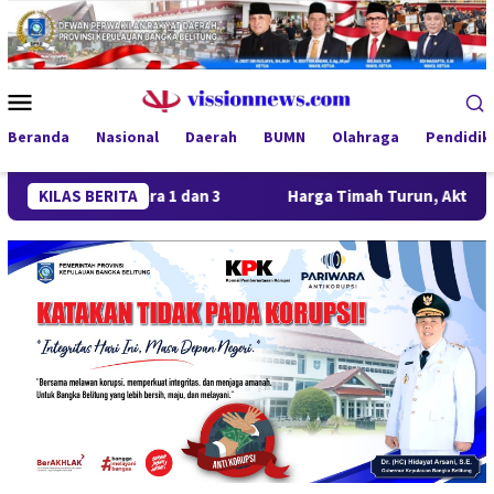
Loncat
ke
konten
Menu
Mobile
Beranda
Nasional
Daerah
BUMN
Olahraga
Pendidik
ng Juara 1 dan 3
KILAS BERITA
Harga Timah Turun, Aktivitas Tambang 