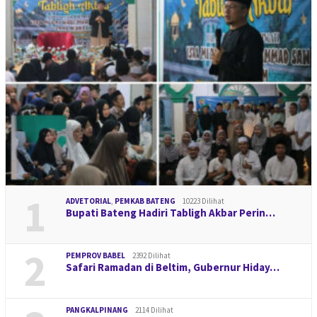
1
ADVETORIAL
,
PEMKAB BATENG
10223 Dilihat
Bupati Bateng Hadiri Tabligh Akbar Perin…
2
PEMPROV BABEL
2392 Dilihat
Safari Ramadan di Beltim, Gubernur Hiday…
PANGKALPINANG
2114 Dilihat