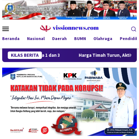
Loncat
ke
konten
Menu
Mobile
Beranda
Nasional
Daerah
BUMN
Olahraga
Pendidik
ara 1 dan 3
KILAS BERITA
Harga Timah Turun, Aktivitas Tambang di Ka