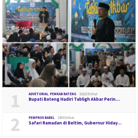
1
ADVETORIAL
,
PEMKAB BATENG
10223 Dilihat
Bupati Bateng Hadiri Tabligh Akbar Perin…
2
PEMPROV BABEL
2393 Dilihat
Safari Ramadan di Beltim, Gubernur Hiday…