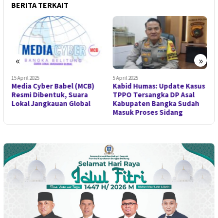
BERITA TERKAIT
«
»
15 April 2025
5 April 2025
1
Media Cyber Babel (MCB)
Kabid Humas: Update Kasus
B
t
Resmi Dibentuk, Suara
TPPO Tersangka DP Asal
A
Lokal Jangkauan Global
Kabupaten Bangka Sudah
M
Masuk Proses Sidang
Y