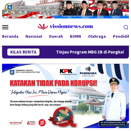
Loncat
ke
konten
Menu
Mobile
Beranda
Nasional
Daerah
BUMN
Olahraga
Pendidik
KILAS BERITA
Tinjau Program MBG 3B di Pangkalpinang, Gubernur Hiday