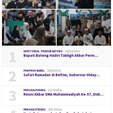
1
ADVETORIAL
,
PEMKAB BATENG
10223 Dilihat
Bupati Bateng Hadiri Tabligh Akbar Perin…
2
PEMPROV BABEL
2392 Dilihat
Safari Ramadan di Beltim, Gubernur Hiday…
3
PANGKALPINANG
2113 Dilihat
Reuni Akbar SMA Muhammadiyah Ke-57, Didi…
PANGKALPINANG
2071 Dilihat