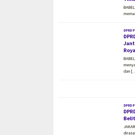
BABEL
memast
DPRD P
DPRD
Jant
Roya
BABEL
menya
dan [
DPRD P
DPRD
Beli
JAKAR
dirasa