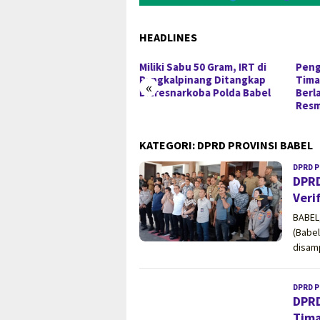
HEADLINES
iki Sabu 50 Gram, IRT di
Pengungkapan 52,5 Ton Pasir
Tinj
gkalpinang Ditangkap
Timah Ilegal di Belitung
Pang
«
resnarkoba Polda Babel
Berlanjut, Empat Orang
Hida
Resmi Tersangka
dan 
KATEGORI:
DPRD PROVINSI BABEL
DPRD P
DPRD
Veri
BABEL
(Babe
disam
DPRD P
DPRD
Tima