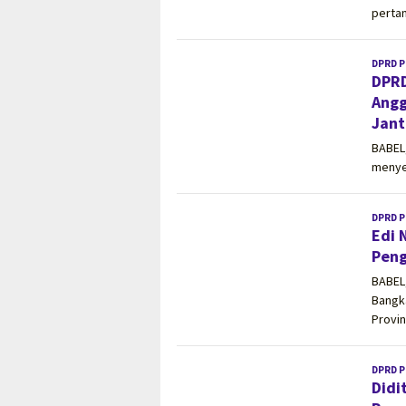
perta
DPRD P
DPRD
Angg
Jant
BABEL
menyel
DPRD P
Edi 
Peng
BABEL
Bangka
Provin
DPRD P
Didi