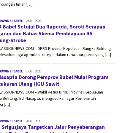
mbangan timah […]
ROVINSI BABEL
vissionnews.com
29 Juli 2026
 Babel Setujui Dua Raperda, Soroti Serapan
aran dan Bahas Skema Pembiayaan RS
ung-Stroke
,VISSIONNEWS.COM – DPRD Provinsi Kepulauan Bangka Belitung
esaikan tiga agenda strategis dalam rapat paripurna yang […]
ROVINSI BABEL
vissionnews.com
25 Juli 2026
Nasapta Dorong Pemprov Babel Mulai Program
ukuran Ulang HGU Sawit
,VISSIONNEWS.COM – Wakil Ketua DPRD Provinsi Kepulauan
 Belitung, Edi Nasapta, mengusulkan agar Pemerintah
si […]
ROVINSI BABEL
vissionnews.com
20 Juli 2026
t Srigusjaya Targetkan Jalur Penyeberangan