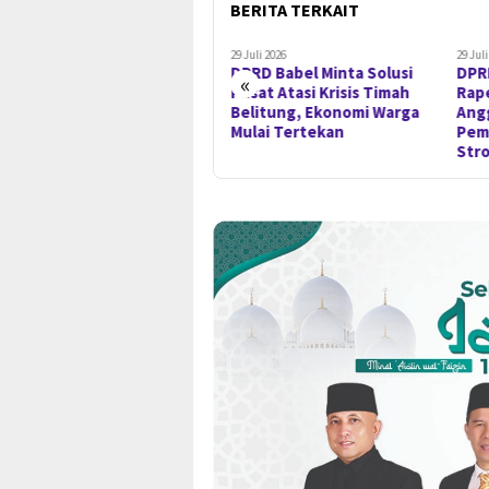
BERITA TERKAIT
29 Juli 2026
29 Juli 2026
25 Jul
DPRD Babel Minta Solusi
DPRD Babel Setujui Dua
Edi
«
Pusat Atasi Krisis Timah
Raperda, Soroti Serapan
Pem
Belitung, Ekonomi Warga
Anggaran dan Bahas Skema
Pro
Mulai Tertekan
Pembiayaan RS Jantung-
HGU
Stroke