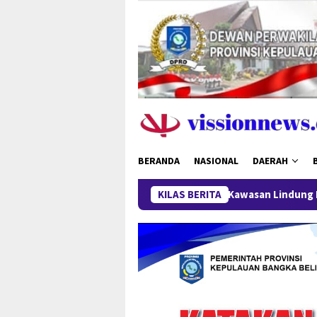
Loncat
ke
konten
BERANDA
NASIONAL
DAERAH
 Aktivitas Tambang di Kawasan Lindung Desa Gantung Disorot
KILAS BERITA