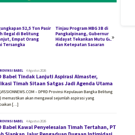
au Program MBG 3B di
Ganas di Sempan Cup 2026,
Harga 
kalpinang, Gubernur
Dua Tim U-12 Putra Jaya FC
Tamba
»
yat Tekankan Mutu Gizi
Borong Juara 1 dan 3
Lindu
Ketepatan Sasaran
Disoro
ROVINSI BABEL
vissionnews.com
4 Agustus 2026
 Babel Tindak Lanjuti Aspirasi Almaster,
fikasi Timah Sitaan Satgas Jadi Agenda Utama
,VISSIONNEWS.COM – DPRD Provinsi Kepulauan Bangka Belitung
l) memastikan akan mengawal sejumlah aspirasi yang
paikan […]
ROVINSI BABEL
vissionnews.com
4 Agustus 2026
 Babel Kawal Penyelesaian Timah Tertahan, PT
h Siapkan Jalur Pengaduan Dugaan Intimidasi