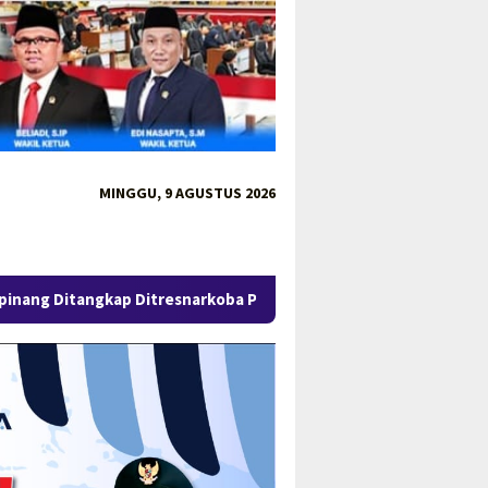
MINGGU, 9 AGUSTUS 2026
snarkoba Polda Babel
Pengungkapan 52,5 Ton Pasir Timah 