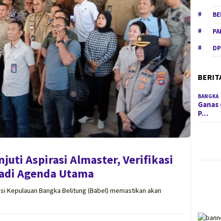
BE
PA
DP
BERIT
BANGKA
Ganas 
P…
uti Aspirasi Almaster, Verifikasi
Jadi Agenda Utama
i Kepulauan Bangka Belitung (Babel) memastikan akan