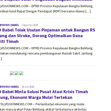
,VISSIONNEWS.COM – DPRD Provinsi Kepulauan Bangka Belitung
ikan hasil Rapat Dengar Pendapat (RDP) bersama Aliansi […]
ROVINSI BABEL
vissionnews.com
3 Agustus 2026
 Babel Tolak Usulan Pinjaman untuk Bangun RS
ung dan Stroke, Dorong Optimalkan Dana
lti Timah
,VISSIONNEWS.COM – DPRD Provinsi Kepulauan Bangka Belitung
takan mendukung rencana pembangunan Rumah Sakit Jantung
…]
ROVINSI BABEL
vissionnews.com
29 Juli 2026
 Babel Minta Solusi Pusat Atasi Krisis Timah
tung, Ekonomi Warga Mulai Tertekan
TA,VISSIONNEWS.COM – Perlambatan ekonomi yang mulai
kan masyarakat Pulau Belitung akibat terbatasnya aktivitas