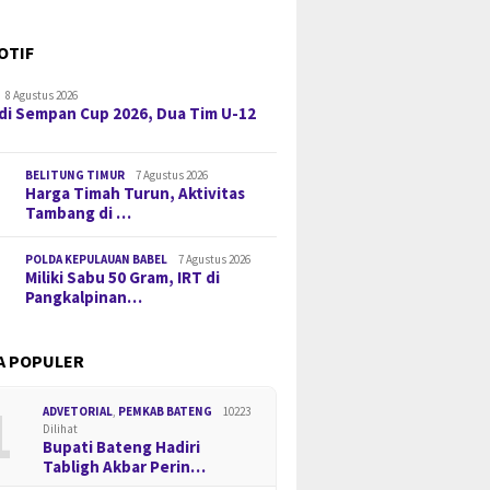
OTIF
4 Agustus 2026
3 Agustus 2026
bel Ultimatum
DPRD Babel Kawal
DPRD Babel T
a Soal Krisis BBM,
Penyelesaian Timah
Pinjaman unt
8 Agustus 2026
 Kendaraan
Tertahan, PT Timah
Jantung dan 
di Sempan Cup 2026, Dua Tim U-12
hguna QR Code
Siapkan Jalur Pengaduan
Dorong Opti
Dugaan Intimidasi
Royalti Tima
BELITUNG TIMUR
7 Agustus 2026
Harga Timah Turun, Aktivitas
Tambang di …
POLDA KEPULAUAN BABEL
7 Agustus 2026
Miliki Sabu 50 Gram, IRT di
Pangkalpinan…
A POPULER
1
ADVETORIAL
,
PEMKAB BATENG
10223
Dilihat
Bupati Bateng Hadiri
Tabligh Akbar Perin…