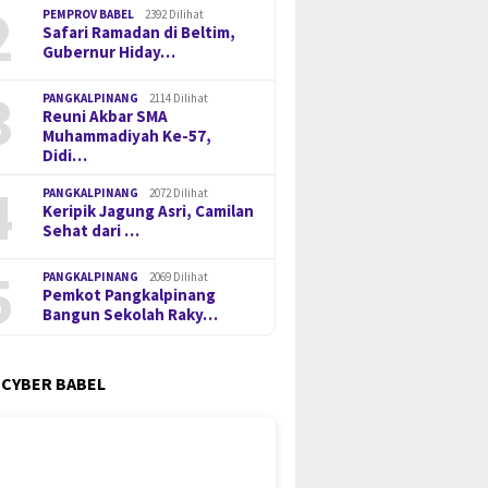
2
PEMPROV BABEL
2392 Dilihat
Safari Ramadan di Beltim,
Gubernur Hiday…
3
PANGKALPINANG
2114 Dilihat
Reuni Akbar SMA
Muhammadiyah Ke-57,
Didi…
4
PANGKALPINANG
2072 Dilihat
Keripik Jagung Asri, Camilan
Sehat dari …
5
PANGKALPINANG
2069 Dilihat
Pemkot Pangkalpinang
Bangun Sekolah Raky…
 CYBER BABEL